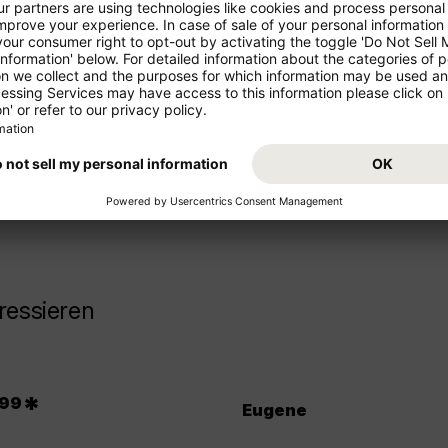
ren Urlaub!
Starten Sie von Ihrem Abflugs
Urlaub. Buchen Sie jetzt den
z- und Mittelstrecke als
freuen Sie sich auf Ihr Reisezi
ressieren
.
*
99
Eugene