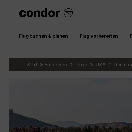
Flug buchen & planen
Flug vorbereiten
Start
Entdecken
Flüge
USA
Redmon