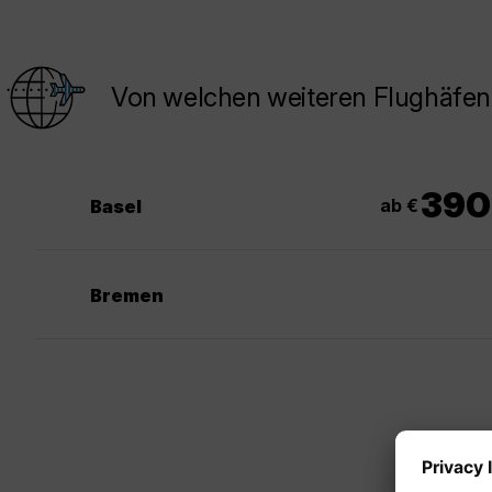
Von welchen weiteren Flughäfen
390
ab €
Basel
Bremen