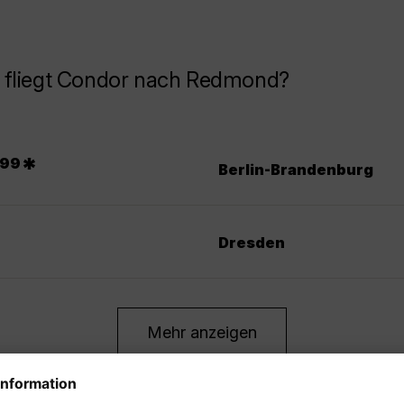
 fliegt Condor nach Redmond?
.
*
99
Berlin-Brandenburg
Dresden
Mehr anzeigen