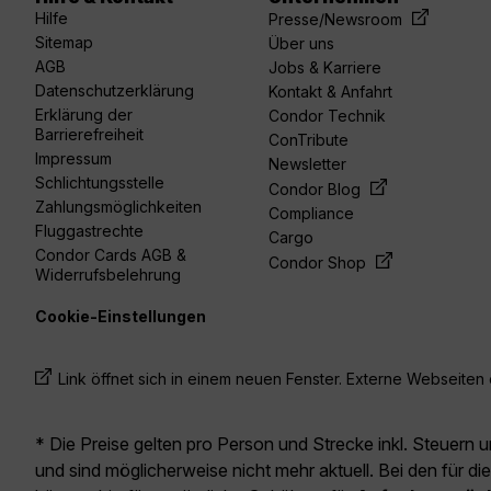
acebook
linkedin
youtube
spotify
twitter
Hilfe
Presse/Newsroom
Sitemap
Über uns
AGB
Jobs & Karriere
Datenschutzerklärung
Kontakt & Anfahrt
Erklärung der
Condor Technik
Barrierefreiheit
ConTribute
Impressum
Newsletter
Schlichtungsstelle
Condor Blog
Zahlungsmöglichkeiten
Compliance
Fluggastrechte
Cargo
Condor Cards AGB &
Condor Shop
Widerrufsbelehrung
Cookie-Einstellungen
Link öffnet sich in einem neuen Fenster. Externe Webseiten e
* Die Preise gelten pro Person und Strecke inkl. Steuern 
und sind möglicherweise nicht mehr aktuell. Bei den für di