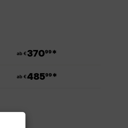
.
370
*
99
ab €
.
485
*
99
ab €