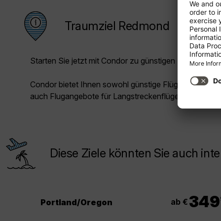
Traumziel Redmond
Starten Sie jetzt mit Condor zu günstigen Preisen in Ih
Condor bietet Ihnen sowohl günstige Flüge für die Kur
auch Flugangebote für Langstreckenflüge.
Diese Ziele könnten Sie auch inte
349
ab €
Portland/Oregon