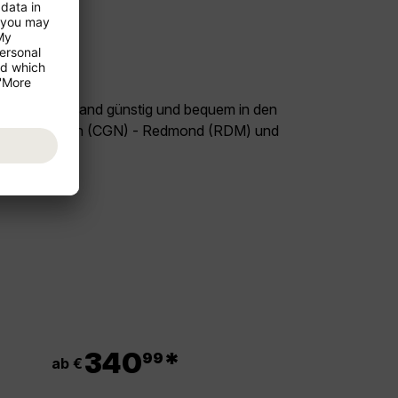
land Deutschland günstig und bequem in den
 Flug Köln/Bonn (CGN) - Redmond (RDM) und
el USA!
.
340
*
99
ab €