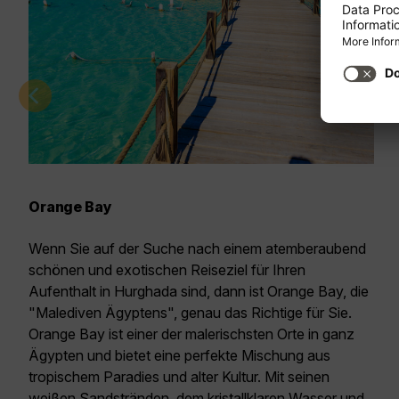
Orange Bay
Wenn Sie auf der Suche nach einem atemberaubend
schönen und exotischen Reiseziel für Ihren
Aufenthalt in Hurghada sind, dann ist Orange Bay, die
"Malediven Ägyptens", genau das Richtige für Sie.
Orange Bay ist einer der malerischsten Orte in ganz
Ägypten und bietet eine perfekte Mischung aus
tropischem Paradies und alter Kultur. Mit seinen
weißen Sandstränden, dem kristallklaren Wasser und