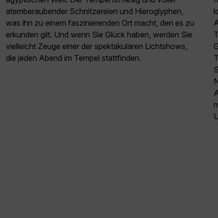
atemberaubender Schnitzereien und Hieroglyphen,
l
was ihn zu einem faszinierenden Ort macht, den es zu
A
erkunden gilt. Und wenn Sie Glück haben, werden Sie
T
vielleicht Zeuge einer der spektakulären Lichtshows,
G
die jeden Abend im Tempel stattfinden.
T
S
N
A
m
U