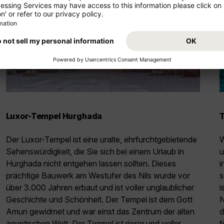
Luxor-Tempel Hurghada
Der Luxor-Tempel ist eine uralte, ehrfurchtgebietende
W
Sehenswürdigkeit, die Sie sich bei einem Urlaub in
u
Hurghada nicht entgehen lassen sollten. Dieses
i
prächtige Bauwerk am Westufer des Nils wurde vor
s
über 3.000 Jahren erbaut und ist voller unglaublicher
i
Geschichte und Schönheit. Der Tempel ist dem Gott
N
Amun gewidmet und war einst das Zentrum der alten
d
ägyptischen Welt. Der Tempel ist riesig und voller
f