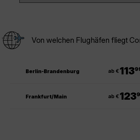
Von welchen Flughäfen fliegt C
.
113
9
ab €
Berlin-Brandenburg
.
123
ab €
Frankfurt/Main