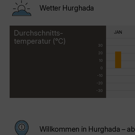
Wetter Hurghada
Durchschnitts-
JAN
temperatur (°C)
30
20
10
0
-10
-20
-30
Willkommen in Hurghada – ab