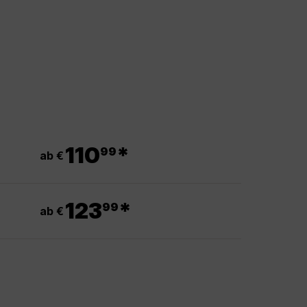
.
110
*
99
ab €
.
123
*
99
ab €