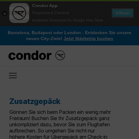
Condor App
öffnen
Flugsuche & Check-in
kostenlos Download im Google Play Store
Barcelona, Budapest oder London - Entdecken Sie unsere
neuen City-Ziele!
Jetzt Städtetrip buchen
Zusatzgepäck
Gönnen Sie sich beim Packen ein wenig mehr
Freiraum! Buchen Sie Ihr Zusatzgepäck ganz
unkompliziert dazu, bevor Sie zum Flughafen
aufbrechen. So umgehen Sie nicht nur
höhere Kosten für Übergepäck am Check-in