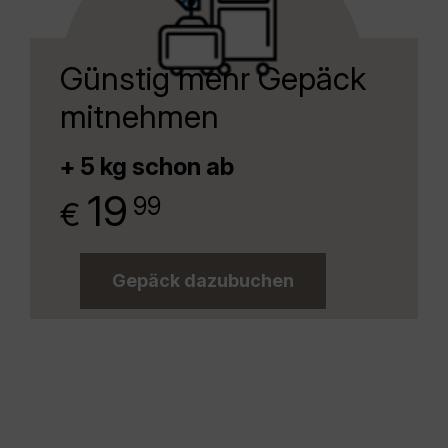
Günstig mehr Gepäck
mitnehmen
+ 5 kg schon ab
.
19
99
€
Gepäck dazubuchen