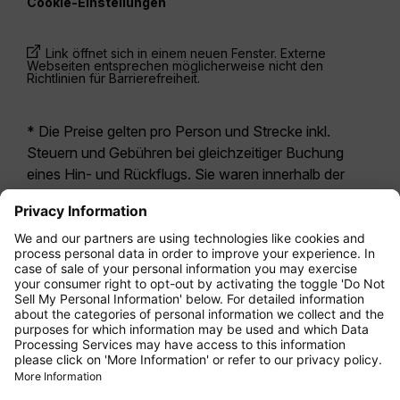
Cookie-Einstellungen
Link öffnet sich in einem neuen Fenster. Externe
Webseiten entsprechen möglicherweise nicht den
Richtlinien für Barrierefreiheit.
* Die Preise gelten pro Person und Strecke inkl.
Steuern und Gebühren bei gleichzeitiger Buchung
eines Hin- und Rückflugs. Sie waren innerhalb der
letzten 24 Stunden verfügbar und sind
möglicherweise nicht mehr aktuell. Bei den für die
Economy Class
angegebenen Tarifen handelt es
sich i.d.R. um Economy Zero, unsere restriktivste
Tarifoption. Es können hierfür zusätzliche Gebühren
für
Aufgabegepäck
oder für andere optionale
Leistungen anfallen. Es gelten die
Allgemeinen
Geschäftsbedingungen
.