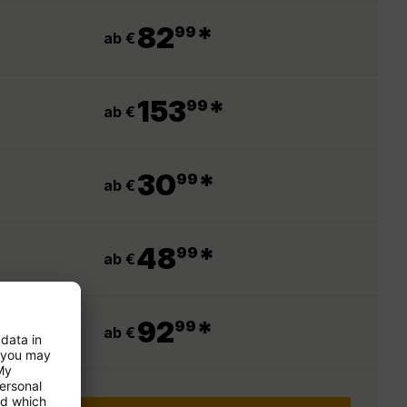
.
82
*
99
ab €
.
153
*
99
ab €
.
30
*
99
ab €
.
48
*
99
ab €
.
92
*
99
ab €