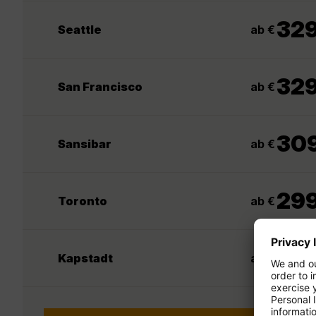
32
ab €
Seattle
32
ab €
San Francisco
30
ab €
Sansibar
29
ab €
Toronto
32
ab €
Kapstadt