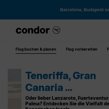
Barcelona, Budapest od
Flug buchen & planen
Flug vorbereiten
Bonjour Paris
Fliegen Sie direkt von Frankfurt nac
und genießen Sie das süße Leben à 
française!