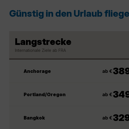
Günstig in den Urlaub flieg
Langstrecke
Internationale Ziele ab FRA
38
ab €
Anchorage
34
ab €
Portland/Oregon
32
ab €
Bangkok