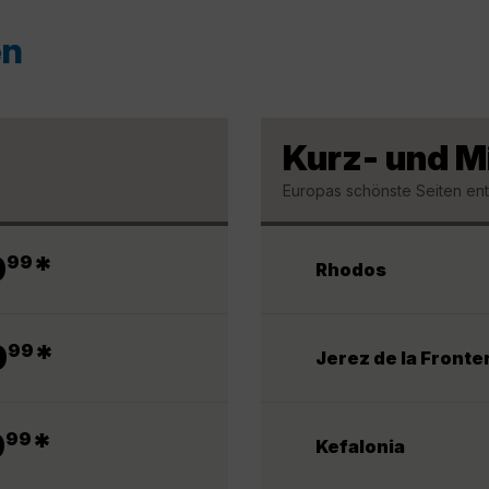
en
Kurz- und M
Europas schönste Seiten e
.
9
*
99
Rhodos
.
9
*
99
Jerez de la Fronte
.
9
*
99
Kefalonia