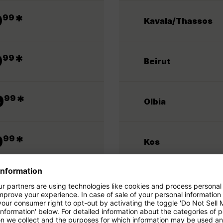
.
9
*
99
Kavala/Thassos
.
9
*
99
Beirut
.
9
*
99
Olbia
.
9
*
99
Kos
.
9
*
99
Skiathos