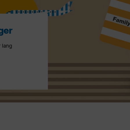
eger
r lang