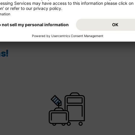
en
Flü
s!