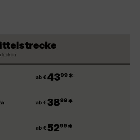
ittelstrecke
ntdecken
.
43
*
99
ab €
.
38
*
99
ab €
ra
.
52
*
99
ab €