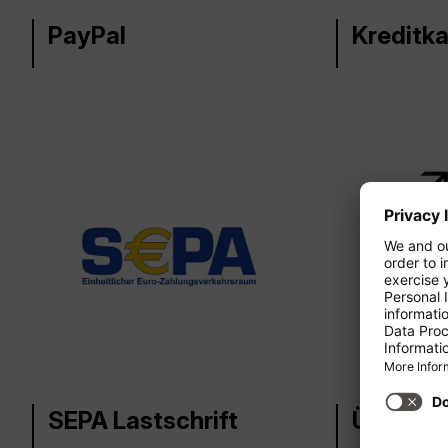
PayPal
Kreditka
SEPA Lastschrift
Überwei