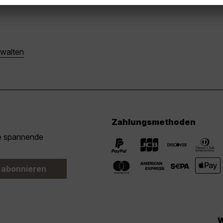
walten
Zahlungsmethoden
ie spannende
 abonnieren
W