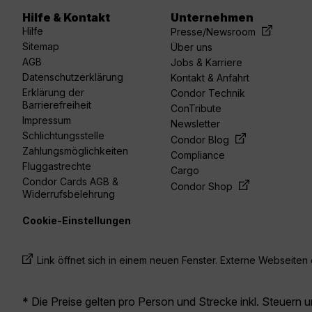
Hilfe & Kontakt
Unternehmen
acebook
linkedin
youtube
spotify
twitter
Hilfe
Presse/Newsroom
Sitemap
Über uns
AGB
Jobs & Karriere
Datenschutzerklärung
Kontakt & Anfahrt
Erklärung der
Condor Technik
Barrierefreiheit
ConTribute
Impressum
Newsletter
Schlichtungsstelle
Condor Blog
Zahlungsmöglichkeiten
Compliance
Fluggastrechte
Cargo
Condor Cards AGB &
Condor Shop
Widerrufsbelehrung
Cookie-Einstellungen
Link öffnet sich in einem neuen Fenster. Externe Webseiten e
* Die Preise gelten pro Person und Strecke inkl. Steuern 