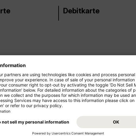
rte
Debitkarte
sung
Apple Pay