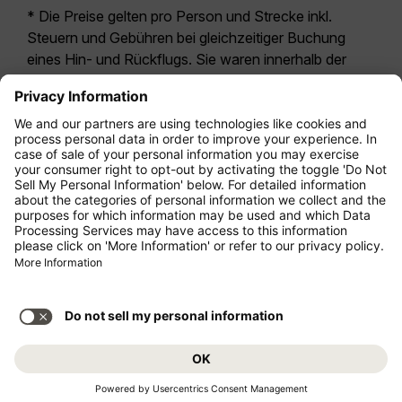
* Die Preise gelten pro Person und Strecke inkl.
Steuern und Gebühren bei gleichzeitiger Buchung
eines Hin- und Rückflugs. Sie waren innerhalb der
letzten 24 Stunden verfügbar und sind
möglicherweise nicht mehr aktuell. Bei den für die
Economy Class
angegebenen Tarifen handelt es
sich i.d.R. um Economy Zero, unsere restriktivste
Tarifoption. Es können hierfür zusätzliche Gebühren
für
Aufgabegepäck
oder für andere optionale
Leistungen anfallen. Es gelten die
Allgemeinen
Geschäftsbedingungen
.