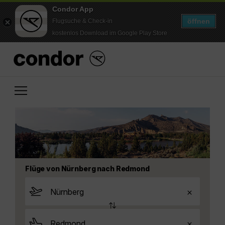
Condor App
öffnen
Flugsuche & Check-in
kostenlos Download im Google Play Store
Flüge von Nürnberg nach Redmond