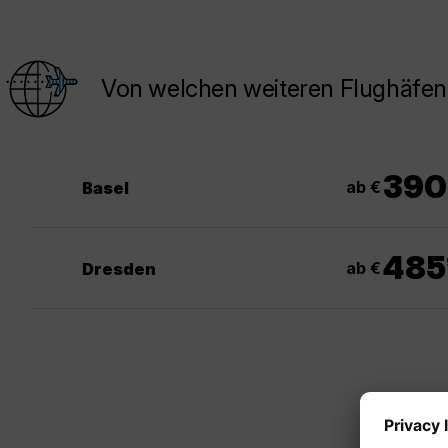
Von welchen weiteren Flughäfen
390
ab €
Basel
485
ab €
Dresden