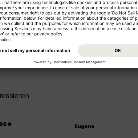
ren Urlaub!
Starten Sie von Ihrem Abflugs
Urlaub. Buchen Sie jetzt den 
z- und Mittelstrecke als
Sie sich auf Ihr Reiseziel USA!
ressieren
.
*
99
Eugene