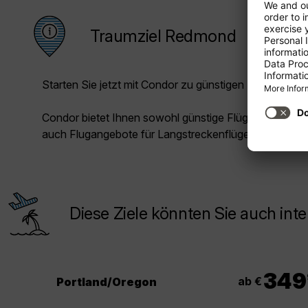
Traumziel Redmond
Starten Sie jetzt mit Condor zu günstigen Preisen in Ih
Condor bietet Ihnen sowohl günstige Flüge für die Kur
auch Flugangebote für Langstreckenflüge.
Diese Ziele könnten Sie auch inte
349
ab €
Portland/Oregon