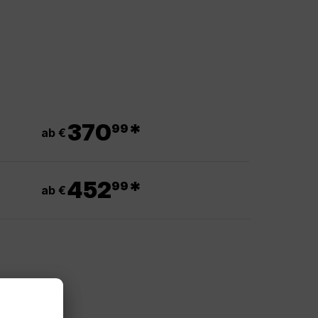
.
370
*
99
ab €
.
452
*
99
ab €