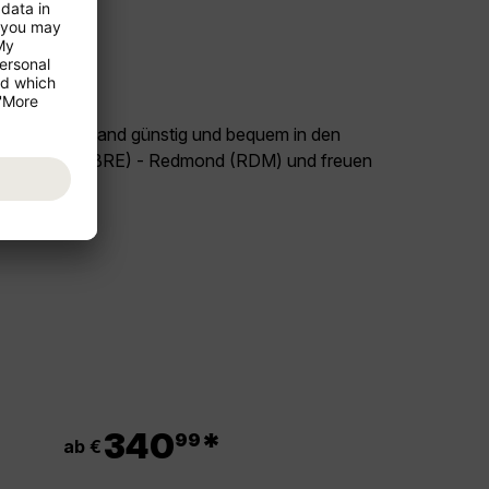
land Deutschland günstig und bequem in den
Flug Bremen (BRE) - Redmond (RDM) und freuen
.
340
*
99
ab €