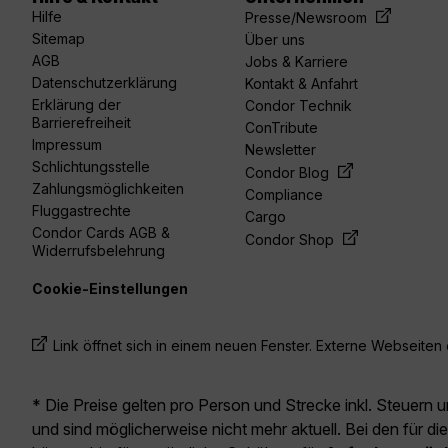
acebook
linkedin
youtube
spotify
twitter
Hilfe
Presse/Newsroom
Sitemap
Über uns
AGB
Jobs & Karriere
Datenschutzerklärung
Kontakt & Anfahrt
Erklärung der
Condor Technik
Barrierefreiheit
ConTribute
Impressum
Newsletter
Schlichtungsstelle
Condor Blog
Zahlungsmöglichkeiten
Compliance
Fluggastrechte
Cargo
Condor Cards AGB &
Condor Shop
Widerrufsbelehrung
Cookie-Einstellungen
Link öffnet sich in einem neuen Fenster. Externe Webseiten e
* Die Preise gelten pro Person und Strecke inkl. Steuern 
und sind möglicherweise nicht mehr aktuell. Bei den für di