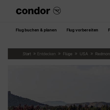
Flug buchen & planen
Flug vorbereiten
Start
Entdecken
Flüge
USA
Redmon