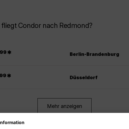
 fliegt Condor nach Redmond?
.
*
99
Berlin-Brandenburg
.
*
99
Düsseldorf
Mehr anzeigen