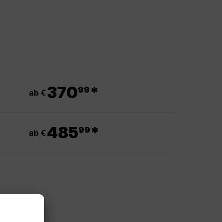
.
370
*
99
ab €
.
485
*
99
ab €