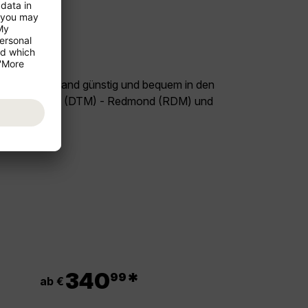
land Deutschland günstig und bequem in den
 Flug Dortmund (DTM) - Redmond (RDM) und
el USA!
.
340
*
99
ab €