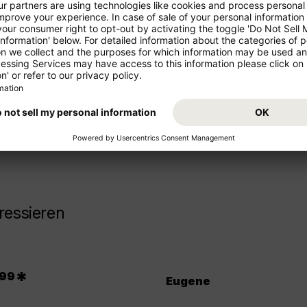
ren Urlaub!
Starten Sie von Ihrem Abflugs
Urlaub. Buchen Sie jetzt den
z- und Mittelstrecke als
freuen Sie sich auf Ihr Reisezi
ressieren
.
*
99
Eugene