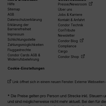
acebook
linkedin
youtube
spotify
twitter
Hilfe
Presse/Newsroom
Sitemap
Über uns
AGB
Jobs & Karriere
Datenschutzerklärung
Kontakt & Anfahrt
Erklärung der
Condor Technik
Barrierefreiheit
ConTribute
Impressum
Newsletter
Schlichtungsstelle
Condor Blog
Zahlungsmöglichkeiten
Compliance
Fluggastrechte
Cargo
Condor Cards AGB &
Condor Shop
Widerrufsbelehrung
Cookie-Einstellungen
Link öffnet sich in einem neuen Fenster. Externe Webseiten e
* Die Preise gelten pro Person und Strecke inkl. Steuern 
und sind möglicherweise nicht mehr aktuell. Bei den für di