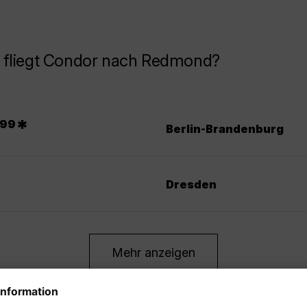
 fliegt Condor nach Redmond?
.
*
99
Berlin-Brandenburg
Dresden
Mehr anzeigen