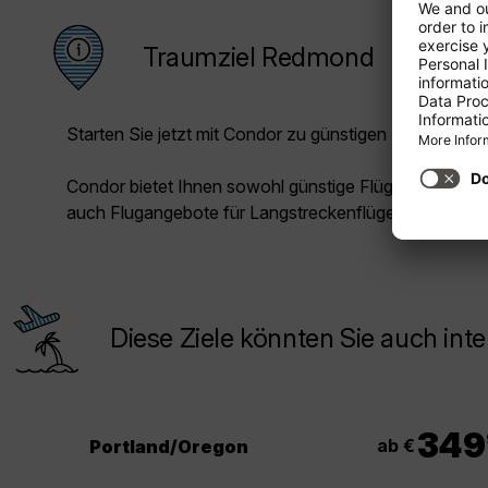
Traumziel Redmond
Starten Sie jetzt mit Condor zu günstigen Preisen in Ih
Condor bietet Ihnen sowohl günstige Flüge für die Kur
auch Flugangebote für Langstreckenflüge.
Diese Ziele könnten Sie auch inte
349
ab €
Portland/Oregon