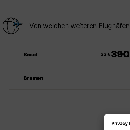
Von welchen weiteren Flughäfen
390
ab €
Basel
Bremen