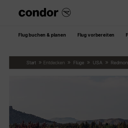
Flug buchen & planen
Flug vorbereiten
Start
Entdecken
Flüge
USA
Redmon