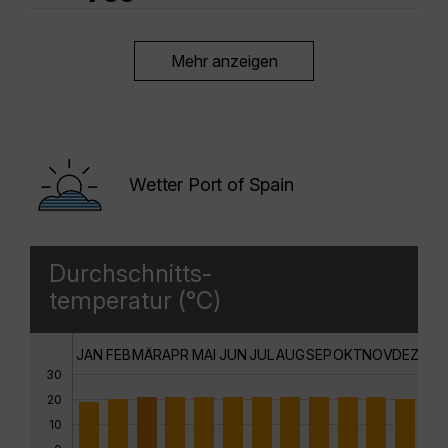
Mehr anzeigen
Wetter Port of Spain
Durchschnitts-
temperatur (°C)
JAN
FEB
MÄR
APR
MAI
JUN
JUL
AUG
SEP
OKT
NOV
DEZ
30
20
10