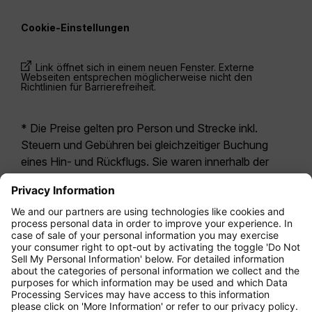
Cookie-Einstellungen
Link öffnet sich in einem neuen Fenster. Externe
Webseiten entsprechen möglicherweise nicht den
Richtlinien für Barrierefreiheit.
* Die Preise gelten pro Person und Strecke inkl.
Steuern und Gebühren bei gleichzeitiger Buchung
eines Hin- und Rückflugs. Sie waren innerhalb der
letzten 24 Stunden verfügbar und sind
möglicherweise nicht mehr aktuell. Bei den für die
Economy Class
angegebenen Tarifen handelt es
sich i.d.R. um Economy Zero, unsere restriktivste
Tarifoption. Es können hierfür zusätzliche Gebühren
für
Aufgabegepäck
oder für andere optionale
Leistungen anfallen. Es gelten die
Allgemeinen
Geschäftsbedingungen
.