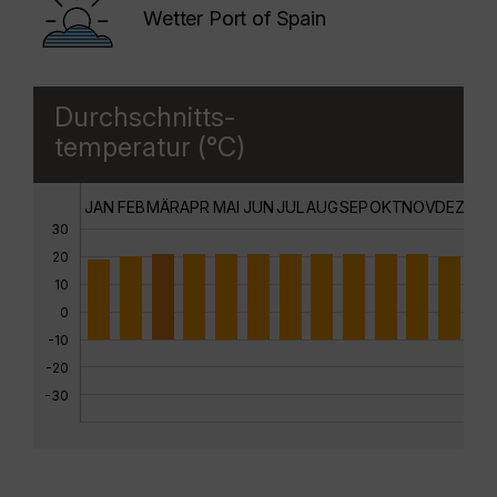
Wetter Port of Spain
Durchschnitts-
temperatur (°C)
JAN
FEB
MÄR
APR
MAI
JUN
JUL
AUG
SEP
OKT
NOV
DEZ
30
20
10
0
-10
-20
-30