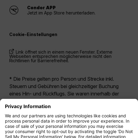
Condor APP
Jetzt im App Store herunterladen.
Cookie-Einstellungen
Link öffnet sich in einem neuen Fenster. Externe
Webseiten entsprechen möglicherweise nicht den
Richtlinien für Barrierefreiheit.
* Die Preise gelten pro Person und Strecke inkl.
Steuern und Gebühren bei gleichzeitiger Buchung
eines Hin- und Rückflugs. Sie waren innerhalb der
letzten 24 Stunden verfügbar und sind
möglicherweise nicht mehr aktuell. Bei den für die
Economy Class
angegebenen Tarifen handelt es
sich i.d.R. um Economy Zero, unsere restriktivste
Tarifoption. Es können hierfür zusätzliche Gebühren
für
Aufgabegepäck
oder für andere optionale