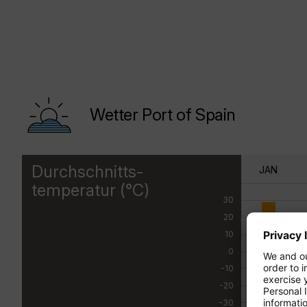
Wetter Port of Spain
Durchschnitts-
JAN
temperatur (°C)
30
20
10
0
-10
-20
-30