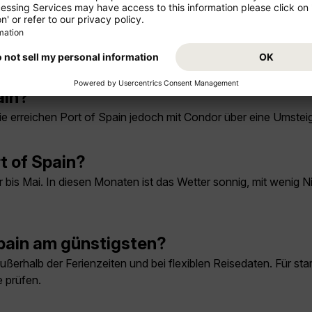
ain?
. Sie erreichen Port of Spain jedoch mit Condor über eine Umste
rt of Spain?
r bis Mai. In diesen Monaten ist das Wetter sonnig, mit wenig 
Spain am günstigsten?
ußerhalb der Ferienzeiten und bei flexiblen Reisedaten. Für st
 prüfen.