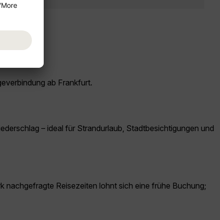
igeverbindung ab Frankfurt.
Niederschlag – ideal für Strandurlaub, Stadtbesichtigungen und
ark nachgefragte Reisezeiten lohnt sich eine frühe Buchung;