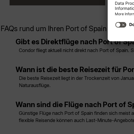
FAQs rund um Ihren Port of Spain Flug
Gibt es Direktflüge nach Port of Sp
Condor fliegt aktuell nicht direkt nach Port of Spain
Wann ist die beste Reisezeit für Po
Die beste Reisezeit liegt in der Trockenzeit von Janua
Naturausflüge.
Wann sind die Flüge nach Port of 
Günstige Flüge nach Port of Spain finden sich meist a
flexible Reisende können auch Last-Minute-Angebote