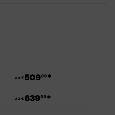
.
509
*
99
ab €
.
639
*
99
ab €