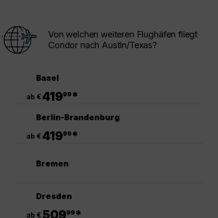
Von welchen weiteren Flughäfen fliegt
Condor nach Austin/Texas?
Basel
.
419
*
99
ab €
Berlin-Brandenburg
.
419
*
99
ab €
Bremen
Dresden
.
509
*
99
ab €