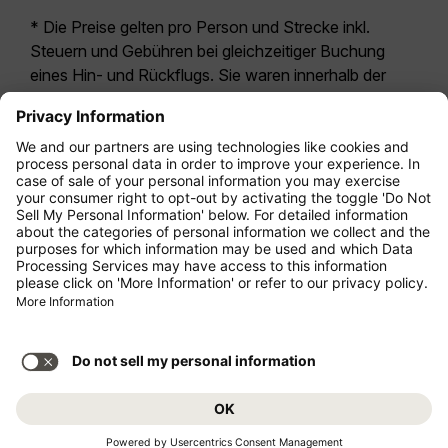
* Die Preise gelten pro Person und Strecke inkl.
Steuern und Gebühren bei gleichzeitiger Buchung
eines Hin- und Rückflugs. Sie waren innerhalb der
letzten 24 Stunden verfügbar und sind
möglicherweise nicht mehr aktuell. Bei den für die
Economy Class
angegebenen Tarifen handelt es
sich i.d.R. um Economy Zero, unsere restriktivste
Tarifoption. Es können hierfür zusätzliche Gebühren
für
Aufgabegepäck
oder für andere optionale
Leistungen anfallen. Es gelten die
Allgemeinen
Geschäftsbedingungen
.