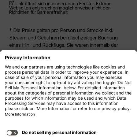
Link öffnet sich in einem neuen Fenster. Externe
Webseiten entsprechen möglicherweise nicht den
Richtlinien für Barrierefreiheit.
* Die Preise gelten pro Person und Strecke inkl.
Steuern und Gebühren bei gleichzeitiger Buchung
eines Hin- und Rückflugs. Sie waren innerhalb der
letzten 24 Stunden verfügbar und sind
möglicherweise nicht mehr aktuell. Bei den für die
Economy Class
angegebenen Tarifen handelt es
sich i.d.R. um Economy Zero, unsere restriktivste
Tarifoption. Es können hierfür zusätzliche Gebühren
für
Aufgabegepäck
oder für andere optionale
Leistungen anfallen. Es gelten die
Allgemeinen
Geschäftsbedingungen
.