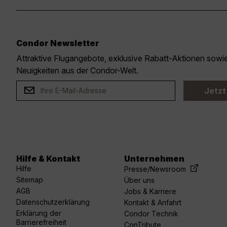
Condor Newsletter
Attraktive Flugangebote, exklusive Rabatt-Aktionen sow
Neuigkeiten aus der Condor-Welt.
Jetzt
Hilfe & Kontakt
Unternehmen
acebook
linkedin
youtube
spotify
twitter
Hilfe
Presse/Newsroom
Sitemap
Über uns
AGB
Jobs & Karriere
Datenschutzerklärung
Kontakt & Anfahrt
Erklärung der
Condor Technik
Barrierefreiheit
ConTribute