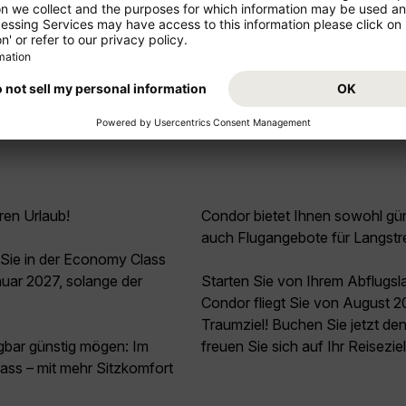
Mehr anzeigen
ren Urlaub!
Condor bietet Ihnen sowohl güns
auch Flugangebote für Langstr
Sie in der Economy Class
uar 2027, solange der
Starten Sie von Ihrem Abflugs
Condor fliegt Sie von August 2
Traumziel! Buchen Sie jetzt d
agbar günstig mögen: Im
freuen Sie sich auf Ihr Reisezi
ss – mit mehr Sitzkomfort