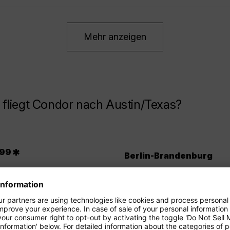
Mehr anzeigen
fliegt Condor nach Austin/Texas?
.
*
99
Berlin-Brandenburg
Dresden