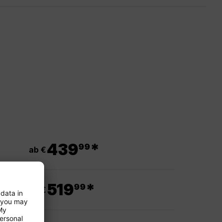
.
439
*
99
ab €
.
519
*
99
ab €