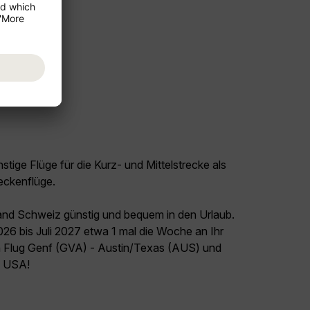
tige Flüge für die Kurz- und Mittelstrecke als
eckenflüge.
land Schweiz günstig und bequem in den Urlaub.
026 bis Juli 2027 etwa 1 mal die Woche an Ihr
en Flug Genf (GVA) - Austin/Texas (AUS) und
el USA!