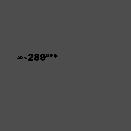
.
289
*
99
ab €