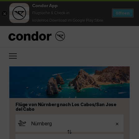
Condor App
öffnen
Flugsuche & Check-in
kostenlos Download im Google Play Store
Flüge von Nürnberg nach Los Cabos/San Jose
del Cabo