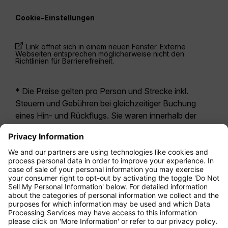
Cookie-Einstellungen
Link öffnet sich in einem neuen Fenster. Externe
Webseiten entsprechen möglicherweise nicht den
Richtlinien für Barrierefreiheit.
* Die Preise gelten pro Person und Strecke inkl.
Steuern und Gebühren bei gleichzeitiger Buchung
eines Hin- und Rückflugs. Sie waren innerhalb der
letzten 24 Stunden verfügbar und sind
möglicherweise nicht mehr aktuell. Bei den für die
Economy Class
angegebenen Tarifen handelt es
sich i.d.R. um Economy Zero, unsere restriktivste
Tarifoption. Es können hierfür zusätzliche Gebühren
für
Aufgabegepäck
oder für andere optionale
Leistungen anfallen. Es gelten die
Allgemeinen
Geschäftsbedingungen
.