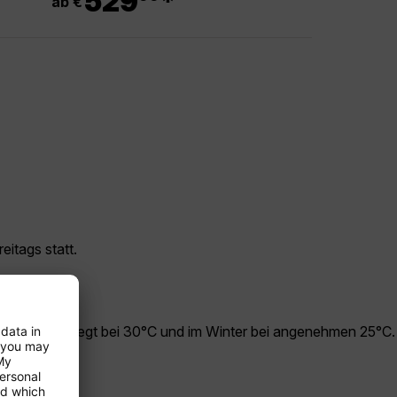
529
*
ab €
eitags statt.
 im Sommer liegt bei 30°C und im Winter bei angenehmen 25°C.
st.