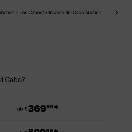
ünchen » Los Cabos/San Jose del Cabo buchen
el Cabo?
.
369
*
99
ab €
.
99