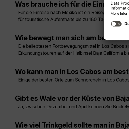
Was brauche ich für die Einreise n
Für die Einreise nach Mexiko ist ein Reisepass erford
für touristische Aufenthalte bis zu 180 Tagen kein Vi
Wie bewegt man sich am besten in L
Die beliebtesten Fortbewegungsmittel in Los Cabos 
Erkundungstouren auf der Halbinsel Baja California bi
Wo kann man in Los Cabos am bes
Einige der besten Orte zum Schnorcheln in Los Cabos
Gibt es Wale vor der Küste von Baja
Ja, zwischen Dezember und April können Sie Buckel
Wie viel Trinkgeld sollte man in Ba