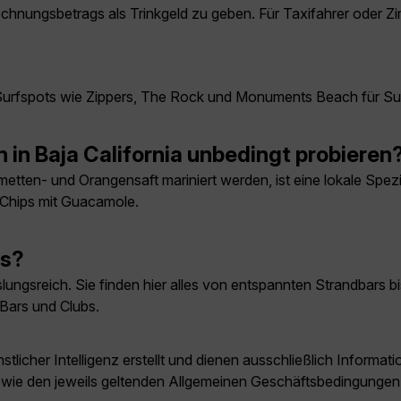
 Rechnungsbetrags als Trinkgeld zu geben. Für Taxifahrer ode
?
 Surfspots wie Zippers, The Rock und Monuments Beach für Surf
n in Baja California unbedingt probieren
imetten- und Orangensaft mariniert werden, ist eine lokale Spez
a-Chips mit Guacamole.
os?
ungsreich. Sie finden hier alles von entspannten Strandbars b
 Bars und Clubs.
licher Intelligenz erstellt und dienen ausschließlich Inform
owie den jeweils geltenden Allgemeinen Geschäftsbedingungen