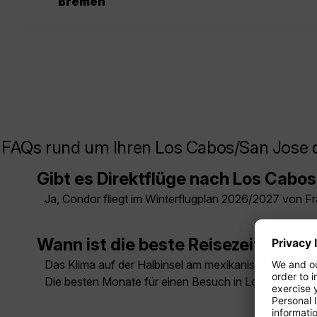
Bremen
FAQs rund um Ihren Los Cabos/San Jose 
Gibt es Direktflüge nach Los Cabo
Ja, Condor fliegt im Winterflugplan 2026/2027 von Fra
Wann ist die beste Reisezeit für Baj
Das Klima auf der Halbinsel am mexikanischen Pazifi
Die besten Monate für einen Besuch in Los Cabos si