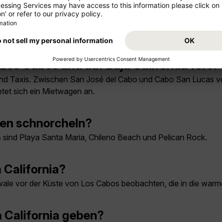
ach Mexiko?
erlich, der für die Dauer des Aufenthalts gültig ist. Staatsang
sum. Aktuelle Hinweise bietet das
Auswärtige Amt
.
os Cabos und auf Baja California fort?
sind Taxis. Zwischen San José del Cabo und Cabo San Lucas 
etet sich ein Mietwagen an.
ten schnorcheln?
 sind Playa Santa Maria, Chileno Beach und Pelican Rock.
 California?
wale vor der Küste von Los Cabos beobachten, die in die w
ja California geben?