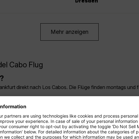
Dresden
Mehr anzeigen
del Cabo Flug
s?
nkfurt direkt nach Los Cabos. Die Flüge finden montags und fr
a California?
k ist ganzjährig warm und sonnig. Die Durchschnittstemperatur
nd November bis Mai, wenn das Wetter angenehm und trocken i