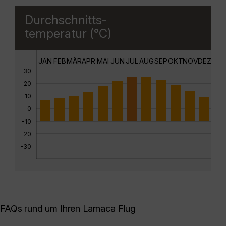
Durchschnitts-
temperatur (°C)
JAN
FEB
MÄR
APR
MAI
JUN
JUL
AUG
SEP
OKT
NOV
DEZ
30
20
10
0
-10
-20
-30
FAQs rund um Ihren Larnaca Flug