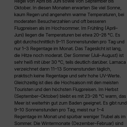
Regel von April bis Juni sowie von September bis
Oktober. In diesen Monaten erwarten Sie viel Sonne,
kaum Regen und angenehm warme Temperaturen, bei
moderaten Besucherzahlen und oft besseren
Flugpreisen als im Hochsommer. Im Frühling (April–
Juni) liegen die Temperaturen bei etwa 20–28 °C. Es
gibt durchschnittlich 9–11 Sonnenstunden pro Tag und
nur 1–3 Regentage im Monat. Das Tageslicht ist lang,
die Hitze noch moderat. Der Sommer (Juli–August) ist
sehr heiß mit über 30 °C, teils deutlich darüber. Larnaca
verzeichnet dann 11–13 Sonnenstunden täglich,
praktisch keine Regentage und sehr hohe UV-Werte.
Gleichzeitig ist dies die Hochsaison mit den meisten
Touristen und den höchsten Flugpreisen. Im Herbst
(September–Oktober) bleibt es mit 23–28 °C warm, das
Meer ist weiterhin gut zum Baden geeignet. Es gibt rund
9–10 Sonnenstunden pro Tag, meist nur 1–4
Regentage im Monat und spürbar weniger Trubel als im
Sommer. Die Wintermonate (Dezember–Februar) sind