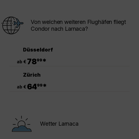
Von welchen weiteren Flughäfen fliegt
Condor nach Larnaca?
Düsseldorf
.
78
*
99
ab €
Zürich
.
64
*
99
ab €
Wetter Larnaca