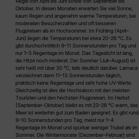
Regel von April bis Juni sowie von September bis
Oktober. In diesen Monaten erwarten Sie viel Sonne,
kaum Regen und angenehm warme Temperaturen, bei
moderaten Besucherzahlen und oft besseren
Flugpreisen als im Hochsommer. Im Frühling (April–
Juni) liegen die Temperaturen bei etwa 20–28 °C. Es
gibt durchschnittlich 9–11 Sonnenstunden pro Tag und
nur 1–3 Regentage im Monat. Das Tageslicht ist lang,
die Hitze noch moderat. Der Sommer (Juli–August) ist
sehr heiß mit über 30 °C, teils deutlich darüber. Larnaca
verzeichnet dann 11–13 Sonnenstunden täglich,
praktisch keine Regentage und sehr hohe UV-Werte.
Gleichzeitig ist dies die Hochsaison mit den meisten
Touristen und den höchsten Flugpreisen. Im Herbst
(September–Oktober) bleibt es mit 23–28 °C warm, das
Meer ist weiterhin gut zum Baden geeignet. Es gibt rund
9–10 Sonnenstunden pro Tag, meist nur 1–4
Regentage im Monat und spürbar weniger Trubel als im
Sommer. Die Wintermonate (Dezember–Februar) sind