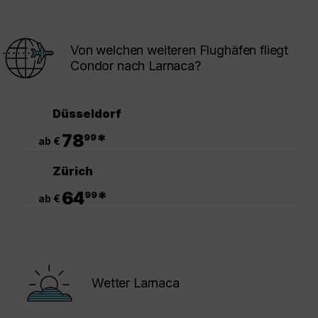
Von welchen weiteren Flughäfen fliegt
Condor nach Larnaca?
Düsseldorf
.
78
*
99
ab €
Zürich
.
64
*
99
ab €
Wetter Larnaca