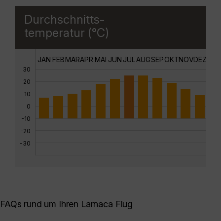
Durchschnitts-
temperatur (°C)
JAN
FEB
MÄR
APR
MAI
JUN
JUL
AUG
SEP
OKT
NOV
DEZ
30
20
10
0
-10
-20
-30
FAQs rund um Ihren Larnaca Flug