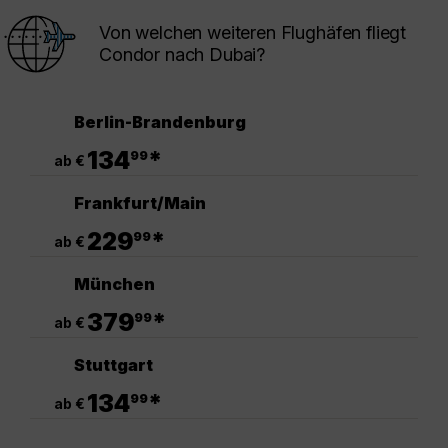
Von welchen weiteren Flughäfen fliegt
Condor nach Dubai?
Berlin-Brandenburg
.
134
*
99
ab €
Frankfurt/Main
.
229
*
99
ab €
München
.
379
*
99
ab €
Stuttgart
.
134
*
99
ab €