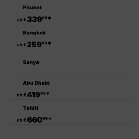
Phuket
.
339
*
99
ab €
Bangkok
.
259
*
99
ab €
Sanya
Abu Dhabi
.
419
*
99
ab €
Tahiti
.
660
*
99
ab €