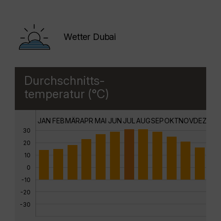
Wetter Dubai
Durchschnitts-
temperatur (°C)
JAN
FEB
MÄR
APR
MAI
JUN
JUL
AUG
SEP
OKT
NOV
DEZ
30
20
10
0
-10
-20
-30