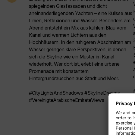
spiegelnden Glasfassaden und dicht
aneinanderliegenden Yachten – eine Kulisse aus
Linien, Reflexionen und Wasser. Besonders am
Abend entsteht ein Mix aus kühlem Blau vom
Kanal und warmen Lichtern aus den
Hochhäusern. In den ruhigeren Abschnitten am
Wasser gelingen klare Perspektiven, in denen
sich die Skyline wie ein Muster im Kanal
wiederholt. Wer dort ist, erlebt eine urbane
Promenade mit konstantem
Hintergrundrauschen aus Stadt und Meer.
#CityLightsAndShadows #SkylineDreams
#VereinigteArabischeEmirateViews