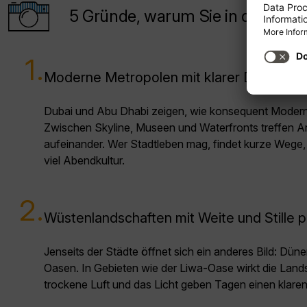
5 Gründe, warum Sie in die Verei
1.
Moderne Metropolen mit klarer Designsp
Dubai und Abu Dhabi zeigen, wie konsequent Moder
Zwischen Skyline, Museen und Waterfronts treffen Arc
aufeinander. Wer Stadtleben mag, findet kurze Weg
viel Abendkultur.
2.
Wüstenlandschaften mit Weite und Stille p
Jenseits der Städte öffnet sich ein anderes Bild: Dün
Oasen. In Gebieten wie der Liwa-Oase wirkt die Lands
trockene Luft und das Licht geben Tagen einen klare