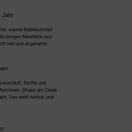
 Jahr
ache, warme Badebuchten
bi bringen Meerblick und
ft mild und angenehm.
nen
ewürzduft, Stoffe und
 Moscheen, Dhaus am Creek
rlebt. Das wirkt nahbar und
en