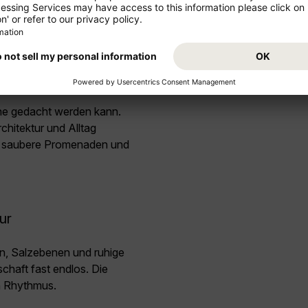
nigten Arabischen Emirate reisen sollten
rache
ne gedacht werden kann.
hitektur und Alltag
e, saubere Promenaden und
ur
en, Salzebenen und ruhige
chaft fast endlos. Die
n Rhythmus.