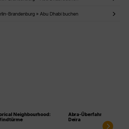
erlin-Brandenburg » Abu Dhabi buchen
torical Neighbourhood:
Abra-Überfahrt auf dem Du
Windtürme
Deira