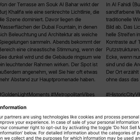
Von der Terrasse am Souk Al Bahar wirkt der
In Al Fahidi (B
Burj Khalifa wie eine senkrechte Lichtlinie, die
sandfarbene W
die Szene dominiert. Davor liegen die
traditionelle W
Wasserflächen der Dubai Fountain, in denen
Bild ab. Das Lic
sich Beleuchtung und Architektur als weiche
helle Streifen 
Spiegelungen sammeln. Abends bekommt der
Kontraste auf 
Bereich eine cineastische Stimmung, wenn der
Putzstrukturen
See dunkel wird und die Gebäude ringsum wie
Ecke, wenn nu
ein leuchtender Rahmen wirken. Der Spot ist
sind und die Ar
außerdem angenehm, weil Sie hier oft etwas
Der Ort erzählt
mehr Abstand zur Hauptpromenade haben.
ohne dass das 
#GoldenLightMoments #MetropolitanVibes
#HistoricCity
#CondorDestinations
#StoneWallSto