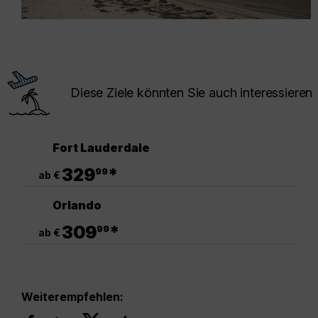
Diese Ziele könnten Sie auch interessieren
Fort Lauderdale
.
329
*
99
ab €
Orlando
.
309
*
99
ab €
Weiterempfehlen: