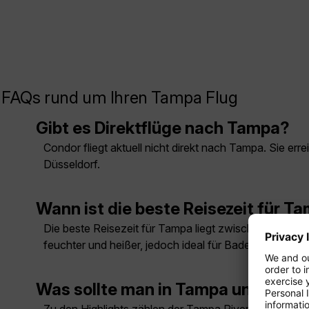
FAQs rund um Ihren Tampa Flug
Gibt es Direktflüge nach Tampa?
Condor fliegt aktuell nicht direkt nach Tampa. Sie e
Düsseldorf.
Wann ist die beste Reisezeit für T
Die beste Reisezeit für Tampa liegt zwischen Novembe
feuchter und heißer, jedoch ideal für Badeurlaub.
Was sollte man in Tampa unbeding