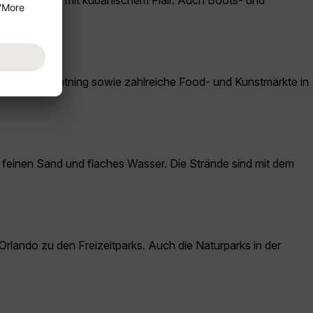
tel Ybor City mit kubanischem Flair. Auch Boots- und
neers und Lightning sowie zahlreiche Food- und Kunstmärkte in
 feinen Sand und flaches Wasser. Die Strände sind mit dem
rlando zu den Freizeitparks. Auch die Naturparks in der