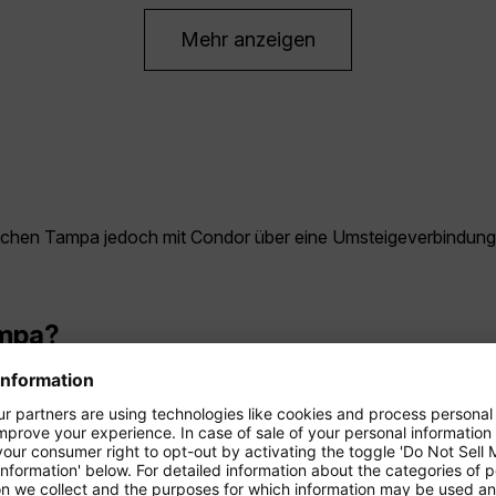
Mehr anzeigen
rreichen Tampa jedoch mit Condor über eine Umsteigeverbindun
ampa?
r und April. In diesen Monaten ist es warm, aber nicht zu hei
t gesehen haben?