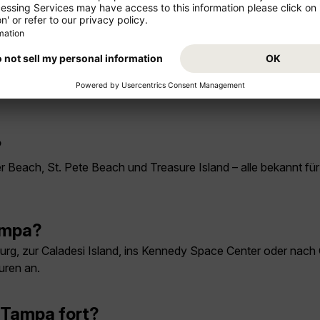
orida Aquarium, der Freizeitpark Busch Gardens sowie das Vier
gelmäßig in Tampa statt?
 das Tampa Bay Blues Festival, Sportveranstaltungen der Bucca
?
Beach, St. Pete Beach und Treasure Island – alle bekannt für
ampa?
g, zur Caladesi Island, ins Kennedy Space Center oder nach O
uren an.
 Tampa fort?