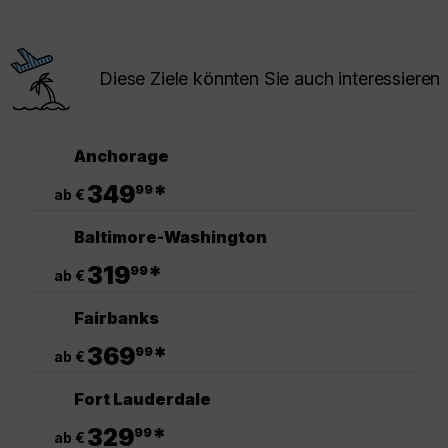
Diese Ziele könnten Sie auch interessieren
Anchorage
.
349
*
99
ab €
Baltimore-Washington
.
319
*
99
ab €
Fairbanks
.
369
*
99
ab €
Fort Lauderdale
.
329
*
99
ab €