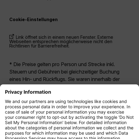
Cookie-Einstellungen
Link öffnet sich in einem neuen Fenster. Externe
Webseiten entsprechen möglicherweise nicht den
Richtlinien für Barrierefreiheit.
* Die Preise gelten pro Person und Strecke inkl.
Steuern und Gebühren bei gleichzeitiger Buchung
eines Hin- und Rückflugs. Sie waren innerhalb der
letzten 24 Stunden verfügbar und sind
möglicherweise nicht mehr aktuell. Bei den für die
Economy Class
angegebenen Tarifen handelt es
sich i.d.R. um Economy Zero, unsere restriktivste
Tarifoption. Es können hierfür zusätzliche Gebühren
für
Aufgabegepäck
oder für andere optionale
Leistungen anfallen. Es gelten die
Allgemeinen
Geschäftsbedingungen
.