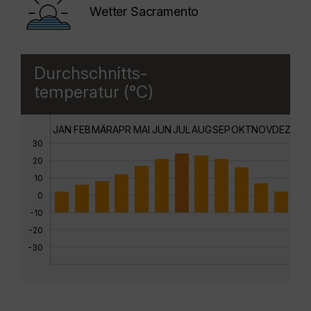
Wetter Sacramento
Durchschnitts-
temperatur (°C)
JAN
FEB
MÄR
APR
MAI
JUN
JUL
AUG
SEP
OKT
NOV
DEZ
30
20
10
0
-10
-20
-30