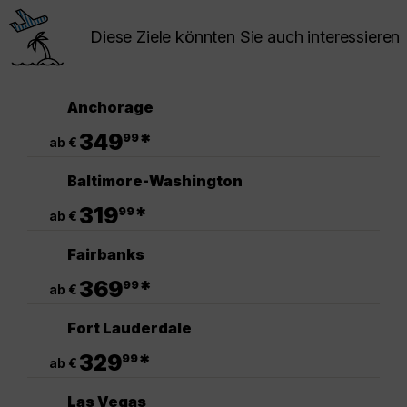
Diese Ziele könnten Sie auch interessieren
Anchorage
.
349
*
99
ab €
Baltimore-Washington
.
319
*
99
ab €
Fairbanks
.
369
*
99
ab €
Fort Lauderdale
.
329
*
99
ab €
Las Vegas