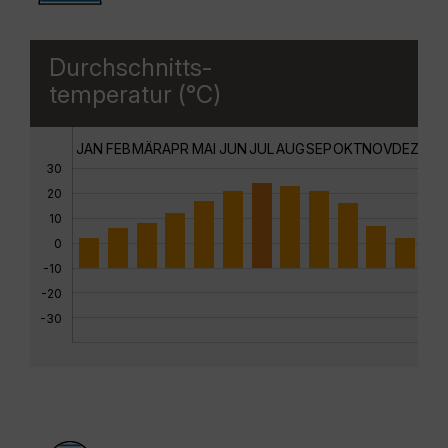
Durchschnitts-
temperatur (°C)
JAN
FEB
MÄR
APR
MAI
JUN
JUL
AUG
SEP
OKT
NOV
DEZ
30
20
10
0
-10
-20
-30