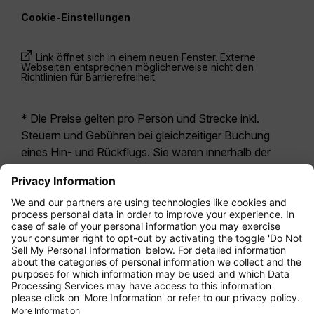
Cookie-Einstellungen
Link öffnet sich in einem neuen Fenster. Externe
Webseiten entsprechen möglicherweise nicht den
Richtlinien für Barrierefreiheit.
* Die Preise gelten pro Person und Strecke inkl.
Steuern und Gebühren bei gleichzeitiger Buchung
eines Hin- und Rückflugs. Sie waren innerhalb der
letzten 24 Stunden verfügbar und sind
möglicherweise nicht mehr aktuell. Bei den für die
Economy Class
angegebenen Tarifen handelt es
sich i.d.R. um Economy Zero, unsere restriktivste
Tarifoption. Es können hierfür zusätzliche Gebühren
für
Aufgabegepäck
oder für andere optionale
Leistungen anfallen. Es gelten die
Allgemeinen
Geschäftsbedingungen
.