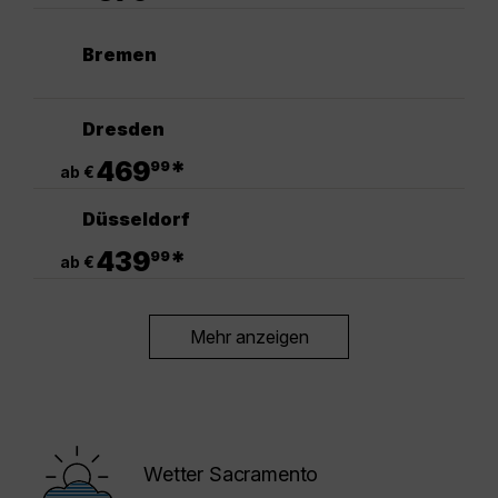
Bremen
Dresden
.
469
*
99
ab €
Düsseldorf
.
439
*
99
ab €
Mehr anzeigen
Wetter Sacramento