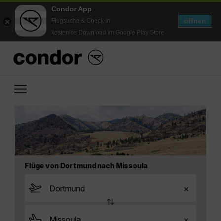
Condor App
öffnen
Flugsuche & Check-in
kostenlos Download im Google Play Store
Flüge von Dortmund nach Missoula