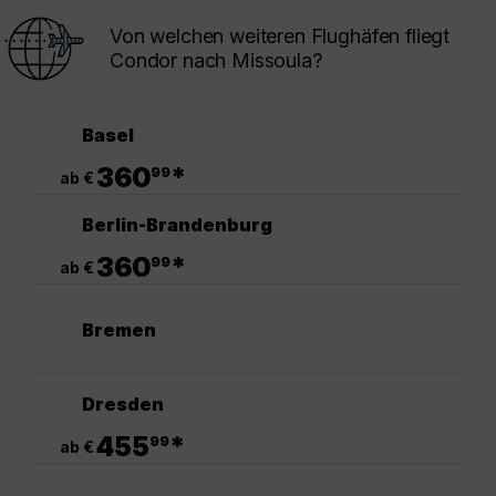
Von welchen weiteren Flughäfen fliegt
Condor nach Missoula?
Basel
.
360
*
99
ab €
Berlin-Brandenburg
.
360
*
99
ab €
Bremen
Dresden
.
455
*
99
ab €