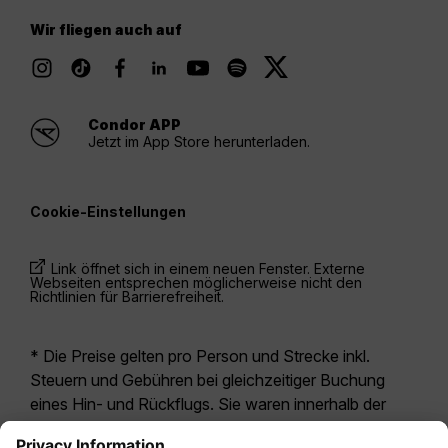
Wir fliegen auch auf
Condor APP
Jetzt im App Store herunterladen.
Cookie-Einstellungen
Link öffnet sich in einem neuen Fenster. Externe
Webseiten entsprechen möglicherweise nicht den
Richtlinien für Barrierefreiheit.
* Die Preise gelten pro Person und Strecke inkl.
Steuern und Gebühren bei gleichzeitiger Buchung
eines Hin- und Rückflugs. Sie waren innerhalb der
letzten 24 Stunden verfügbar und sind