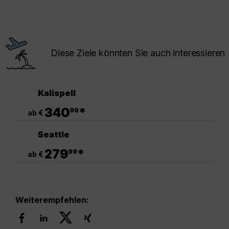
Diese Ziele könnten Sie auch interessieren
Kalispell
.
340
*
99
ab €
Seattle
.
279
*
99
ab €
Weiterempfehlen: