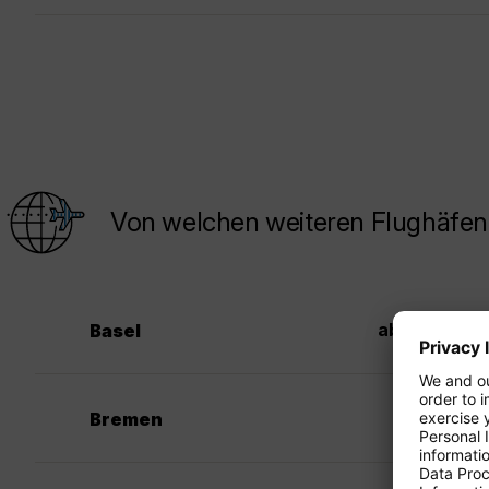
Von welchen weiteren Flughäfen 
360
ab €
Basel
Bremen