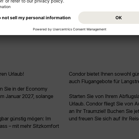
Mehr anzeigen
ren Urlaub!
Condor bietet Ihnen sowohl güns
auch Flugangebote für Langstr
n Sie in der Economy
im Januar 2027, solange
Starten Sie von Ihrem Abflugs
Urlaub. Condor fliegt Sie von 
an Ihr Traumziel! Buchen Sie j
agbar günstig mögen: Im
und freuen Sie sich auf Ihr Rei
ss – mit mehr Sitzkomfort