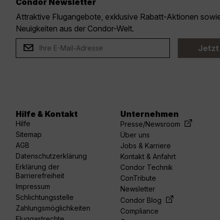
Condor Newsletter
Attraktive Flugangebote, exklusive Rabatt-Aktionen sow
Neuigkeiten aus der Condor-Welt.
Jetzt
Hilfe & Kontakt
Unternehmen
acebook
linkedin
youtube
spotify
twitter
Hilfe
Presse/Newsroom
Sitemap
Über uns
AGB
Jobs & Karriere
Datenschutzerklärung
Kontakt & Anfahrt
Erklärung der
Condor Technik
Barrierefreiheit
ConTribute
Impressum
Newsletter
Schlichtungsstelle
Condor Blog
Zahlungsmöglichkeiten
Compliance
Fluggastrechte