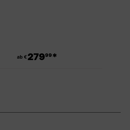
.
279
*
99
ab €