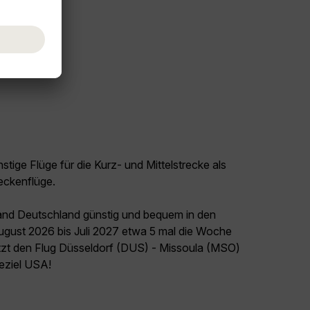
tige Flüge für die Kurz- und Mittelstrecke als
eckenflüge.
land Deutschland günstig und bequem in den
August 2026 bis Juli 2027 etwa 5 mal die Woche
etzt den Flug Düsseldorf (DUS) - Missoula (MSO)
seziel USA!