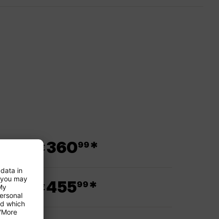
.
360
*
99
ab €
.
455
*
99
ab €