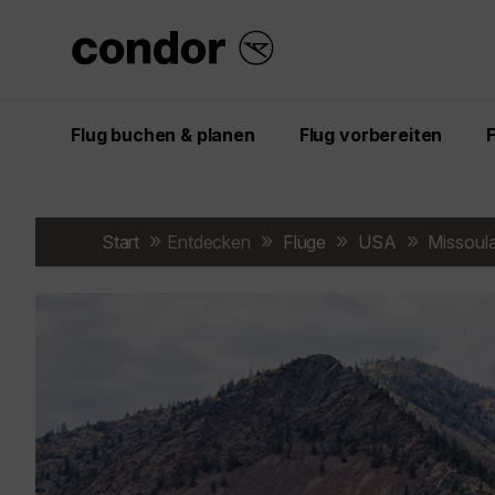
Flug buchen & planen
Flug vorbereiten
Start
Entdecken
Flüge
USA
Missoul