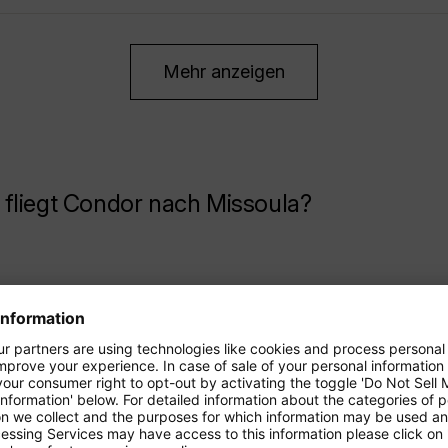
Mehr anzeigen
fliegt Condor nach Missoula?
.
*
99
Berlin-Brandenburg
Dresden