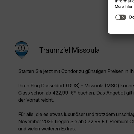
Traumziel Missoula
Starten Sie jetzt mit Condor zu günstigen Preisen in Ih
Ihren Flug Düsseldorf (DUS) - Missoula (MSO) könne
Class schon ab 422,99 €* buchen. Das Angebot gilt 
der Vorrat reicht.
Für alle, die es etwas luxuriöser und trotzdem unschl
November 2026 fliegen Sie ab 532,99 €* Premium Cla
und vielen weiteren Extras.