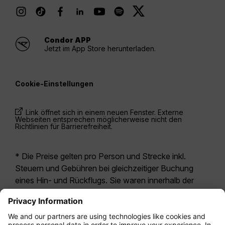
Condor APP
Jetzt im App Store herunterladen.
Cookie-Einstellungen
Link öffnet sich in einem neuen Fenster. Externe
Webseiten entsprechen möglicherweise nicht den
Richtlinien für Barrierefreiheit.
* Die Preise gelten pro Person und Strecke inkl.
Steuern und Gebühren bei gleichzeitiger Buchung
eines Hin- und Rückflugs. Sie waren innerhalb der
letzten 24 Stunden verfügbar und sind
möglicherweise nicht mehr aktuell. Bei den für die
Economy Class
angegebenen Tarifen handelt es