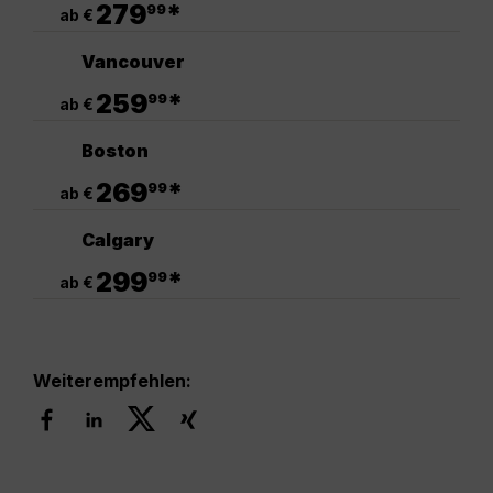
279
*
99
ab €
Vancouver
.
259
*
99
ab €
Boston
.
269
*
99
ab €
Calgary
.
299
*
99
ab €
Weiterempfehlen: