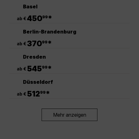
Basel
.
450
*
99
ab €
Berlin-Brandenburg
.
370
*
99
ab €
Dresden
.
545
*
99
ab €
Düsseldorf
.
512
*
99
ab €
Mehr anzeigen