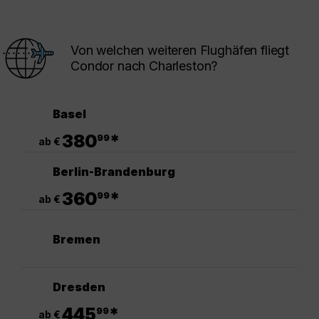
Von welchen weiteren Flughäfen fliegt
Condor nach Charleston?
Basel
.
380
*
99
ab €
Berlin-Brandenburg
.
360
*
99
ab €
Bremen
Dresden
.
445
*
99
ab €