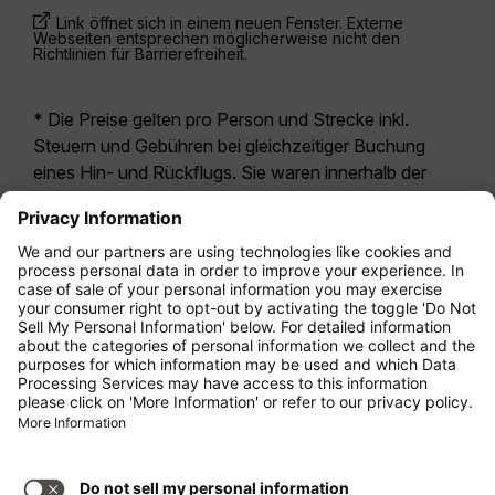
Link öffnet sich in einem neuen Fenster. Externe
Webseiten entsprechen möglicherweise nicht den
Richtlinien für Barrierefreiheit.
* Die Preise gelten pro Person und Strecke inkl.
Steuern und Gebühren bei gleichzeitiger Buchung
eines Hin- und Rückflugs. Sie waren innerhalb der
letzten 24 Stunden verfügbar und sind
möglicherweise nicht mehr aktuell. Bei den für die
Economy Class
angegebenen Tarifen handelt es
sich i.d.R. um Economy Zero, unsere restriktivste
Tarifoption. Es können hierfür zusätzliche Gebühren
für
Aufgabegepäck
oder für andere optionale
Leistungen anfallen. Es gelten die
Allgemeinen
Geschäftsbedingungen
.