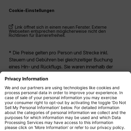
Cookie-Einstellungen
Link öffnet sich in einem neuen Fenster. Externe
Webseiten entsprechen möglicherweise nicht den
Richtlinien für Barrierefreiheit.
* Die Preise gelten pro Person und Strecke inkl.
Steuern und Gebühren bei gleichzeitiger Buchung
eines Hin- und Rückflugs. Sie waren innerhalb der
letzten 24 Stunden verfügbar und sind
möglicherweise nicht mehr aktuell. Bei den für die
Economy Class
angegebenen Tarifen handelt es
sich i.d.R. um Economy Zero, unsere restriktivste
Tarifoption. Es können hierfür zusätzliche Gebühren
für
Aufgabegepäck
oder für andere optionale
Leistungen anfallen. Es gelten die
Allgemeinen
Geschäftsbedingungen
.