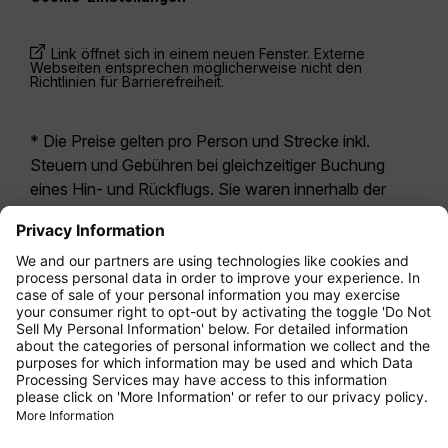
Link öffnet sich in einem neuen Fenster. Externe
Webseiten entsprechen möglicherweise nicht den
Richtlinien für Barrierefreiheit.
* Die Preise gelten pro Person und Strecke inkl.
Steuern und Gebühren bei gleichzeitiger Buchung
eines Hin- und Rückflugs. Sie waren innerhalb der
letzten 24 Stunden verfügbar und sind
möglicherweise nicht mehr aktuell. Bei den für die
Economy Class
angegebenen Tarifen handelt es
sich i.d.R. um Economy Zero, unsere restriktivste
Tarifoption. Es können hierfür zusätzliche Gebühren
für
Aufgabegepäck
oder für andere optionale
Leistungen anfallen. Es gelten die
Allgemeinen
Geschäftsbedingungen
.