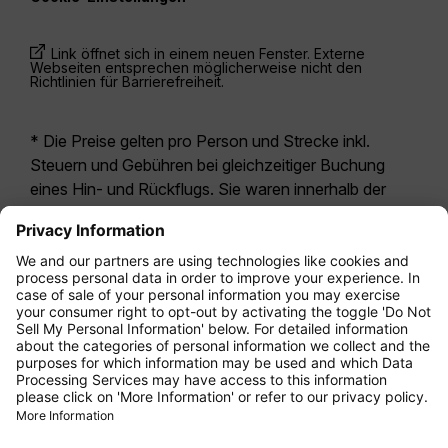
Link öffnet sich in einem neuen Fenster. Externe
Webseiten entsprechen möglicherweise nicht den
Richtlinien für Barrierefreiheit.
* Die Preise gelten pro Person und Strecke inkl.
Steuern und Gebühren bei gleichzeitiger Buchung
eines Hin- und Rückflugs. Sie waren innerhalb der
letzten 24 Stunden verfügbar und sind
möglicherweise nicht mehr aktuell. Bei den für die
Economy Class
angegebenen Tarifen handelt es
sich i.d.R. um Economy Zero, unsere restriktivste
Tarifoption. Es können hierfür zusätzliche Gebühren
für
Aufgabegepäck
oder für andere optionale
Leistungen anfallen. Es gelten die
Allgemeinen
Geschäftsbedingungen
.