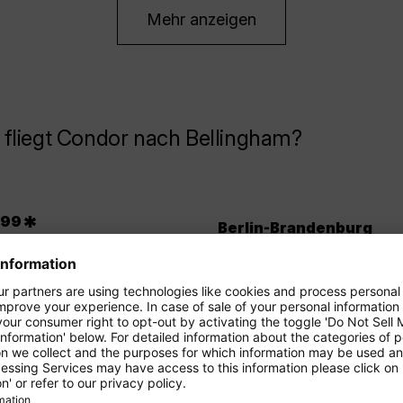
Mehr anzeigen
fliegt Condor nach Bellingham?
.
*
99
Berlin-Brandenburg
Dresden
Mehr anzeigen