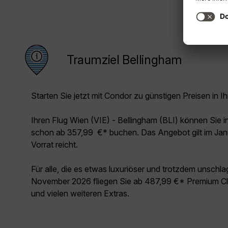
Traumziel Bellingham
Starten Sie jetzt mit Condor zu günstigen Preisen in Ih
Ihren Flug Wien (VIE) - Bellingham (BLI) können Sie 
schon ab 357,99 €* buchen. Das Angebot gilt im Jan
Vorrat reicht.
Für alle, die es etwas luxuriöser und trotzdem unschl
November 2026 fliegen Sie ab 487,99 €* Premium Cla
und vielen weiteren Extras.