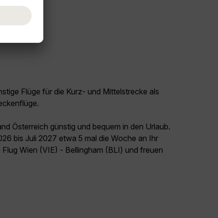
tige Flüge für die Kurz- und Mittelstrecke als
eckenflüge.
and Österreich günstig und bequem in den Urlaub.
026 bis Juli 2027 etwa 5 mal die Woche an Ihr
n Flug Wien (VIE) - Bellingham (BLI) und freuen