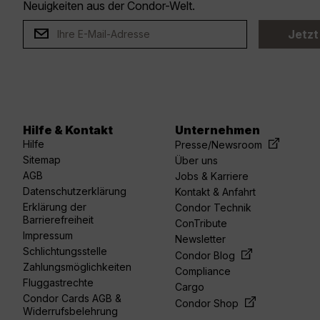
Neuigkeiten aus der Condor-Welt.
Jetzt
Hilfe & Kontakt
Unternehmen
acebook
linkedin
youtube
spotify
twitter
Hilfe
Presse/Newsroom
Sitemap
Über uns
AGB
Jobs & Karriere
Datenschutzerklärung
Kontakt & Anfahrt
Erklärung der
Condor Technik
Barrierefreiheit
ConTribute
Impressum
Newsletter
Schlichtungsstelle
Condor Blog
Zahlungsmöglichkeiten
Compliance
Fluggastrechte
Cargo
Condor Cards AGB &
Condor Shop
Widerrufsbelehrung