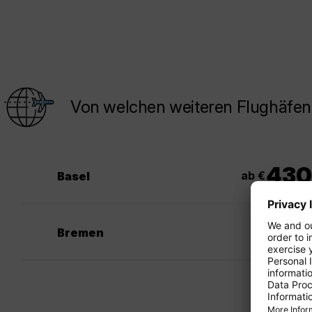
Von welchen weiteren Flughäfen 
430
ab €
Basel
Bremen