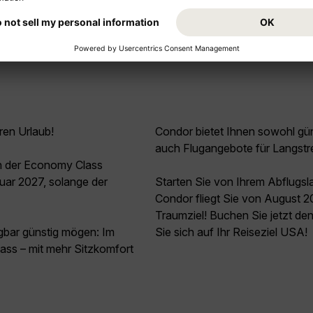
ren Urlaub!
Condor bietet Ihnen sowohl güns
auch Flugangebote für Langstr
in der Economy Class
uar 2027, solange der
Starten Sie von Ihrem Abflugsl
Condor fliegt Sie von August 2
Traumziel! Buchen Sie jetzt de
agbar günstig mögen: Im
Sie sich auf Ihr Reiseziel USA!
ss – mit mehr Sitzkomfort