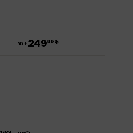
.
249
*
99
ab €