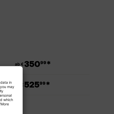
.
350
*
99
ab €
.
525
*
99
ab €