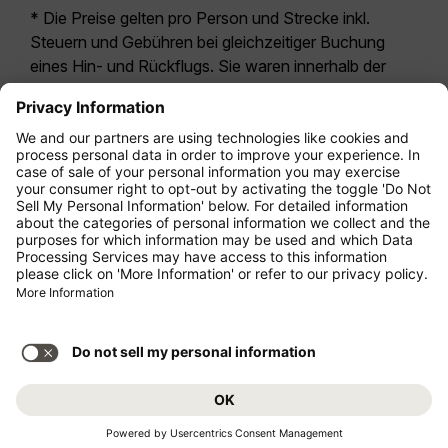
* Die Preise gelten pro Person und Strecke inkl.
Steuern und Gebühren bei gleichzeitiger Buchung
eines Hin- und Rückflugs. Sie waren innerhalb der
letzten 24 Stunden verfügbar und sind
möglicherweise nicht mehr aktuell. Bei den für die
Economy Class
angegebenen Tarifen handelt es
sich i.d.R. um Economy Zero, unsere restriktivste
Tarifoption. Es können hierfür zusätzliche Gebühren
für
Aufgabegepäck
oder für andere optionale
Leistungen anfallen. Es gelten die
Allgemeinen
Geschäftsbedingungen
.