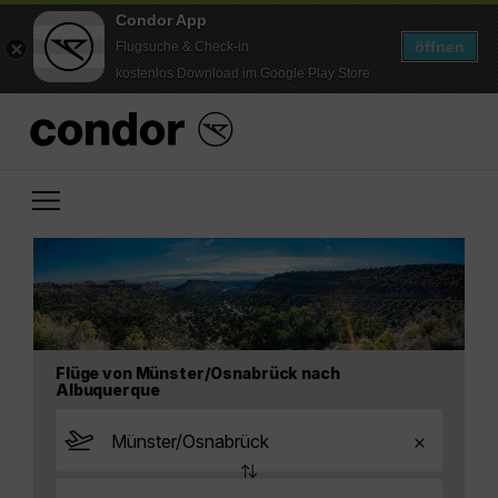
Condor App
öffnen
Flugsuche & Check-in
kostenlos Download im Google Play Store
Flüge von Münster/Osnabrück nach
Albuquerque