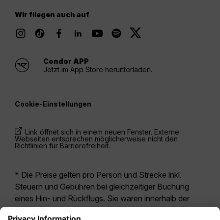
Wir fliegen auch auf
Condor APP
Jetzt im App Store herunterladen.
Cookie-Einstellungen
Link öffnet sich in einem neuen Fenster. Externe
Webseiten entsprechen möglicherweise nicht den
Richtlinien für Barrierefreiheit.
* Die Preise gelten pro Person und Strecke inkl.
Steuern und Gebühren bei gleichzeitiger Buchung
eines Hin- und Rückflugs. Sie waren innerhalb der
letzten 24 Stunden verfügbar und sind