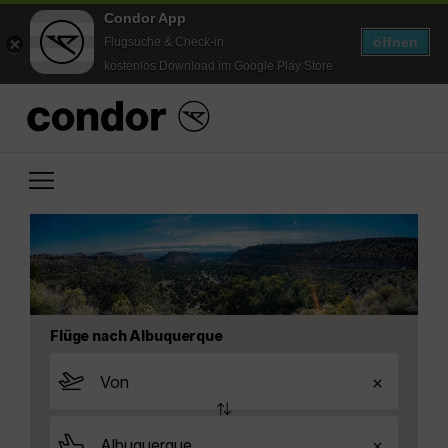
Condor App
öffnen
Flugsuche & Check-in
kostenlos Download im Google Play Store
Flüge nach Albuquerque