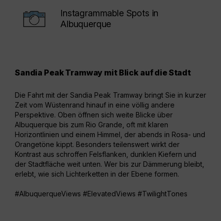
Instagrammable Spots in
Albuquerque
Sandia Peak Tramway mit Blick auf die Stadt
Old
Hol
Die Fahrt mit der Sandia Peak Tramway bringt Sie in kurzer
Zeit vom Wüstenrand hinauf in eine völlig andere
Rund
Perspektive. Oben öffnen sich weite Blicke über
Set 
Albuquerque bis zum Rio Grande, oft mit klaren
Holz
Horizontlinien und einem Himmel, der abends in Rosa- und
Bild
Orangetöne kippt. Besonders teilenswert wirkt der
ents
Kontrast aus schroffen Felsflanken, dunklen Kiefern und
beso
der Stadtfläche weit unten. Wer bis zur Dämmerung bleibt,
entd
erlebt, wie sich Lichterketten in der Ebene formen.
Kach
Am f
#AlbuquerqueViews #ElevatedViews #TwilightTones
weic
#Vis