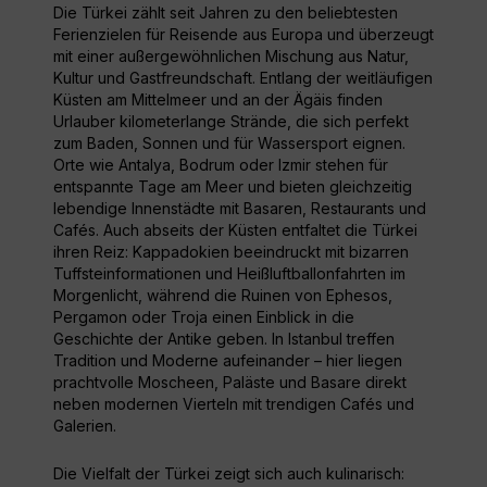
Die Türkei zählt seit Jahren zu den beliebtesten
Ferienzielen für Reisende aus Europa und überzeugt
mit einer außergewöhnlichen Mischung aus Natur,
Kultur und Gastfreundschaft. Entlang der weitläufigen
Küsten am Mittelmeer und an der Ägäis finden
Urlauber kilometerlange Strände, die sich perfekt
zum Baden, Sonnen und für Wassersport eignen.
Orte wie Antalya, Bodrum oder Izmir stehen für
entspannte Tage am Meer und bieten gleichzeitig
lebendige Innenstädte mit Basaren, Restaurants und
Cafés. Auch abseits der Küsten entfaltet die Türkei
ihren Reiz: Kappadokien beeindruckt mit bizarren
Tuffsteinformationen und Heißluftballonfahrten im
Morgenlicht, während die Ruinen von Ephesos,
Pergamon oder Troja einen Einblick in die
Geschichte der Antike geben. In Istanbul treffen
Tradition und Moderne aufeinander – hier liegen
prachtvolle Moscheen, Paläste und Basare direkt
neben modernen Vierteln mit trendigen Cafés und
Galerien.
Die Vielfalt der Türkei zeigt sich auch kulinarisch: