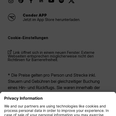
Condor APP
Jetzt im App Store herunterladen.
Cookie-Einstellungen
Link öffnet sich in einem neuen Fenster. Externe
Webseiten entsprechen möglicherweise nicht den
Richtlinien für Barrierefreiheit.
* Die Preise gelten pro Person und Strecke inkl.
Steuern und Gebühren bei gleichzeitiger Buchung
eines Hin- und Rückflugs. Sie waren innerhalb der
letzten 24 Stunden verfügbar und sind
möglicherweise nicht mehr aktuell. Bei den für die
Economy Class
angegebenen Tarifen handelt es
sich i.d.R. um Economy Zero, unsere restriktivste