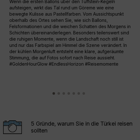
Wenn die ersten Ballons über den Tuffstein-Kegeln
aufsteigen, wirkt das Tal rund um Göreme wie eine
Die 
bewegte Kulisse aus Pastellfarben. Vom Aussichtspunkt
natü
oberhalb des Ortes sehen Sie, wie sich Ballons,
zwis
Felsformationen und die weichen Schatten des Morgens in
ents
Schichten übereinanderlegen. Besonders teilenswert sind
Bild
die ruhigen Momente, wenn die Landschaft noch still ist
wird
und nur das Farbspiel am Himmel die Szene verändert. In
spie
der kühlen Morgenluft entsteht eine klare, aufgeräumte
mit 
Stimmung, die auf Fotos sofort nach Reise aussieht.
erzä
#GoldenHourGlow #EndlessHorizon #Reisemomente
Kult
#Na
5 Gründe, warum Sie in die Türkei reisen
sollten