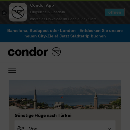
Condor App
öffnen
Flugsuche & Check-in
kostenlos Download im Google Play Store
Barcelona, Budapest oder London - Entdecken Sie unsere
neuen City-Ziele!
Jetzt Städtetrip buchen
Günstige Flüge nach Türkei