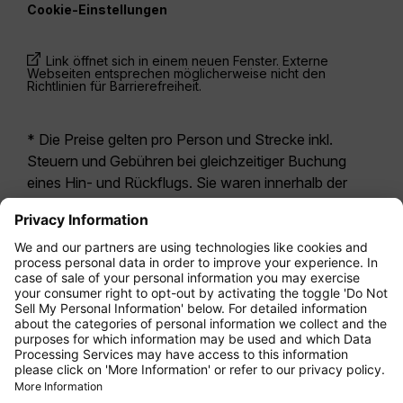
Cookie-Einstellungen
Link öffnet sich in einem neuen Fenster. Externe
Webseiten entsprechen möglicherweise nicht den
Richtlinien für Barrierefreiheit.
* Die Preise gelten pro Person und Strecke inkl.
Steuern und Gebühren bei gleichzeitiger Buchung
eines Hin- und Rückflugs. Sie waren innerhalb der
letzten 24 Stunden verfügbar und sind
möglicherweise nicht mehr aktuell. Bei den für die
Economy Class
angegebenen Tarifen handelt es
sich i.d.R. um Economy Zero, unsere restriktivste
Tarifoption. Es können hierfür zusätzliche Gebühren
für
Aufgabegepäck
oder für andere optionale
Leistungen anfallen. Es gelten die
Allgemeinen
Geschäftsbedingungen
.