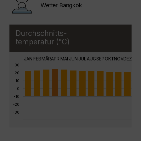
Wetter Bangkok
Durchschnitts-
temperatur (°C)
JAN
FEB
MÄR
APR
MAI
JUN
JUL
AUG
SEP
OKT
NOV
DEZ
30
20
10
0
-10
-20
-30