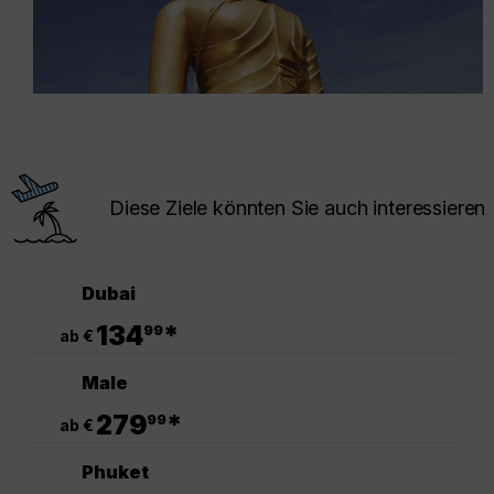
Diese Ziele könnten Sie auch interessieren
Dubai
.
134
*
99
ab €
Male
.
279
*
99
ab €
Phuket