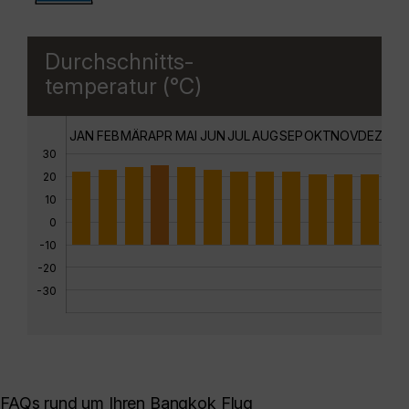
Durchschnitts-
temperatur (°C)
JAN
FEB
MÄR
APR
MAI
JUN
JUL
AUG
SEP
OKT
NOV
DEZ
30
20
10
0
-10
-20
-30
FAQs rund um Ihren Bangkok Flug