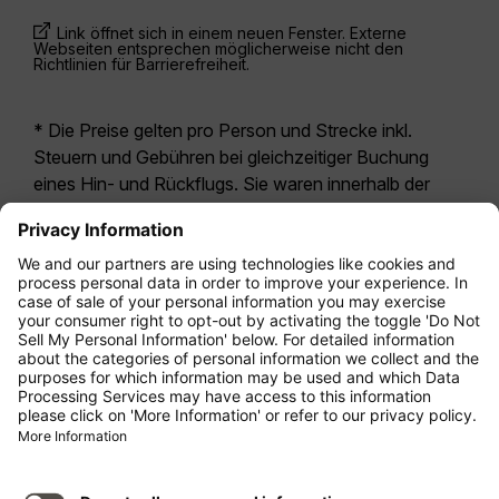
Link öffnet sich in einem neuen Fenster. Externe
Webseiten entsprechen möglicherweise nicht den
Richtlinien für Barrierefreiheit.
* Die Preise gelten pro Person und Strecke inkl.
Steuern und Gebühren bei gleichzeitiger Buchung
eines Hin- und Rückflugs. Sie waren innerhalb der
letzten 24 Stunden verfügbar und sind
möglicherweise nicht mehr aktuell. Bei den für die
Economy Class
angegebenen Tarifen handelt es
sich i.d.R. um Economy Zero, unsere restriktivste
Tarifoption. Es können hierfür zusätzliche Gebühren
für
Aufgabegepäck
oder für andere optionale
Leistungen anfallen. Es gelten die
Allgemeinen
Geschäftsbedingungen
.