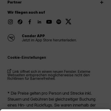
Partner
Wir fliegen auch auf
Condor APP
Jetzt im App Store herunterladen.
Cookie-Einstellungen
Link öffnet sich in einem neuen Fenster. Externe
Webseiten entsprechen möglicherweise nicht den
Richtlinien für Barrierefreiheit.
* Die Preise gelten pro Person und Strecke inkl.
Steuern und Gebühren bei gleichzeitiger Buchung
eines Hin- und Rückflugs. Sie waren innerhalb der