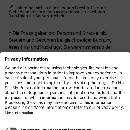
Link öffnet sich in einem neuen Fenster. Externe
Webseiten entsprechen möglicherweise nicht den
Richtlinien für Barrierefreiheit.
* Die Preise gelten pro Person und Strecke inkl.
Steuern und Gebühren bei gleichzeitiger Buchung
eines Hin- und Rückflugs. Sie waren innerhalb der
letzten 24 Stunden verfügbar und sind
möglicherweise nicht mehr aktuell. Bei den für die
Economy Class
angegebenen Tarifen handelt es
sich i.d.R. um Economy Zero, unsere restriktivste
Tarifoption. Es können hierfür zusätzliche Gebühren
für
Aufgabegepäck
oder für andere optionale
Leistungen anfallen. Es gelten die
Allgemeinen
Geschäftsbedingungen
.