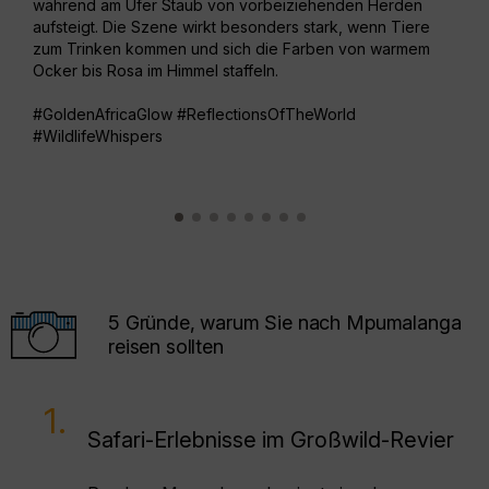
während am Ufer Staub von vorbeiziehenden Herden
Sand
aufsteigt. Die Szene wirkt besonders stark, wenn Tiere
Sava
zum Trinken kommen und sich die Farben von warmem
Mome
Ocker bis Rosa im Himmel staffeln.
Flus
#GoldenAfricaGlow #ReflectionsOfTheWorld
#Ele
#WildlifeWhispers
#Kr
5 Gründe, warum Sie nach Mpumalanga
reisen sollten
1.
Safari-Erlebnisse im Großwild-Revier