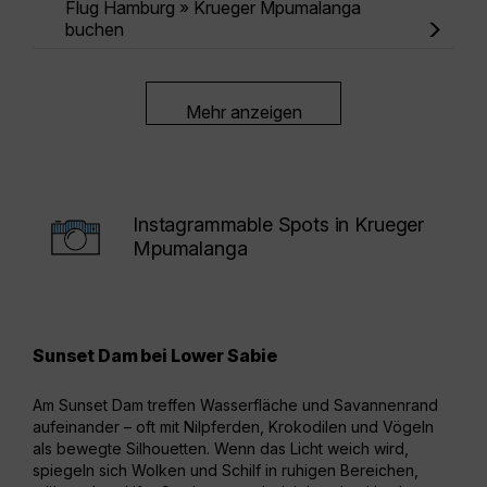
Flug Hamburg » Krueger Mpumalanga
buchen
Mehr anzeigen
Instagrammable Spots in Krueger
Mpumalanga
Sunset Dam bei Lower Sabie
Nku
Am Sunset Dam treffen Wasserfläche und Savannenrand
Der 
aufeinander – oft mit Nilpferden, Krokodilen und Vögeln
ein 
als bewegte Silhouetten. Wenn das Licht weich wird,
und 
spiegeln sich Wolken und Schilf in ruhigen Bereichen,
wirk