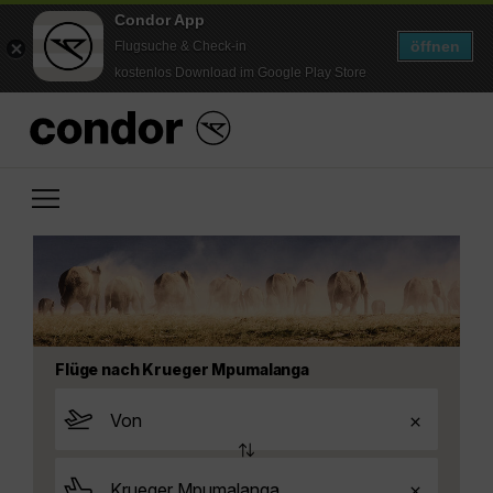
Condor App
öffnen
Flugsuche & Check-in
kostenlos Download im Google Play Store
Flüge nach Krueger Mpumalanga