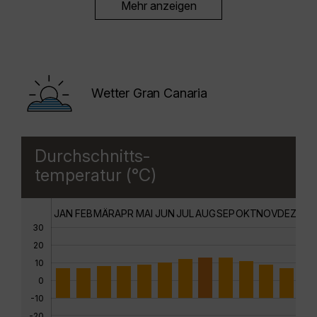
Mehr anzeigen
Wetter Gran Canaria
Durchschnitts-
temperatur (°C)
JAN
FEB
MÄR
APR
MAI
JUN
JUL
AUG
SEP
OKT
NOV
DEZ
30
20
10
0
-10
-20