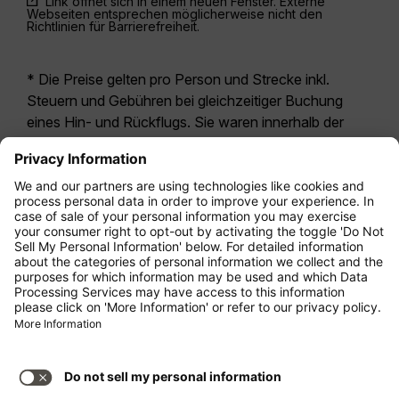
Link öffnet sich in einem neuen Fenster. Externe
Webseiten entsprechen möglicherweise nicht den
Richtlinien für Barrierefreiheit.
* Die Preise gelten pro Person und Strecke inkl.
Steuern und Gebühren bei gleichzeitiger Buchung
eines Hin- und Rückflugs. Sie waren innerhalb der
letzten 24 Stunden verfügbar und sind
möglicherweise nicht mehr aktuell. Bei den für die
Economy Class
angegebenen Tarifen handelt es
sich i.d.R. um Economy Zero, unsere restriktivste
Tarifoption. Es können hierfür zusätzliche Gebühren
für
Aufgabegepäck
oder für andere optionale
Leistungen anfallen. Es gelten die
Allgemeinen
Geschäftsbedingungen
.