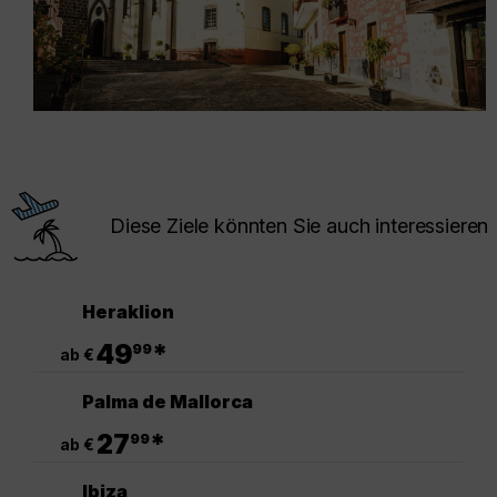
Diese Ziele könnten Sie auch interessieren
Heraklion
.
49
*
99
ab €
Palma de Mallorca
.
27
*
99
ab €
Ibiza