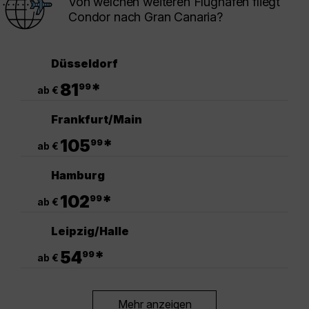
Von welchen weiteren Flughäfen fliegt
Condor nach Gran Canaria?
Düsseldorf
.
81
*
99
ab €
Frankfurt/Main
.
105
*
99
ab €
Hamburg
.
102
*
99
ab €
Leipzig/Halle
.
54
*
99
ab €
Mehr anzeigen