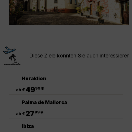
Diese Ziele könnten Sie auch interessieren
Heraklion
.
49
*
99
ab €
Palma de Mallorca
.
27
*
99
ab €
Ibiza