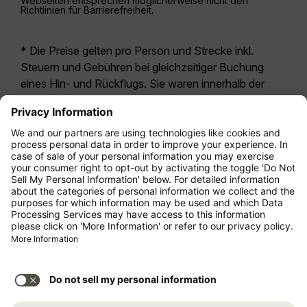
Webseiten entsprechen möglicherweise nicht den
Richtlinien für Barrierefreiheit.
* Die Preise gelten pro Person und Strecke inkl.
Steuern und Gebühren bei gleichzeitiger Buchung
eines Hin- und Rückflugs. Sie waren innerhalb der
letzten 24 Stunden verfügbar und sind
möglicherweise nicht mehr aktuell. Bei den für die
Economy Class
angegebenen Tarifen handelt es
sich i.d.R. um Economy Zero, unsere restriktivste
Tarifoption. Es können hierfür zusätzliche Gebühren
für
Aufgabegepäck
oder für andere optionale
Leistungen anfallen. Es gelten die
Allgemeinen
Geschäftsbedingungen
.