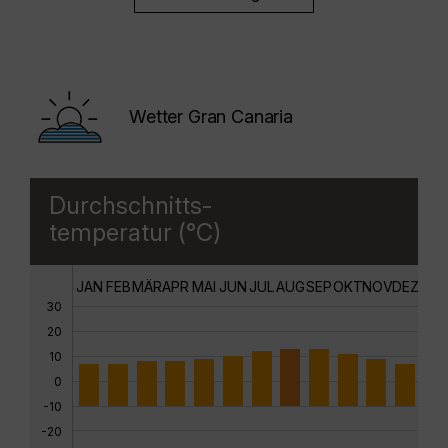
Wetter Gran Canaria
Durchschnitts-
temperatur (°C)
JAN
FEB
MÄR
APR
MAI
JUN
JUL
AUG
SEP
OKT
NOV
DEZ
30
20
10
0
-10
-20