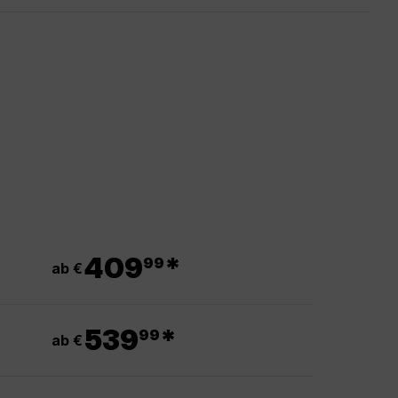
.
409
*
99
ab €
.
539
*
99
ab €