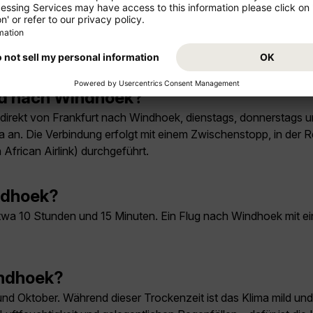
lug
and nach Windhoek?
e direkt von Frankfurt nach Windhoek, dienstags, donnerstag
 an. Die Verbindung erfolgt mit einem Zwischenstopp, in der R
African Airlink) durchgeführt.
ndhoek?
twa 10 Stunden und 15 Minuten. Ein Flug nach Windhoek mit e
indhoek?
und Oktober. Während dieser Trockenzeit ist das Klima mild u