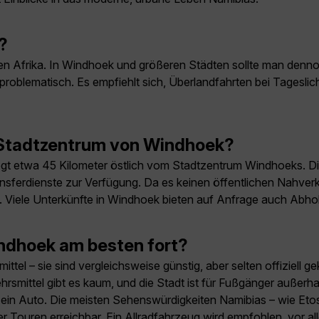
?
ichen Afrika. In Windhoek und größeren Städten sollte man den
unproblematisch. Es empfiehlt sich, Überlandfahrten bei Tagesl
 Stadtzentrum von Windhoek?
gt etwa 45 Kilometer östlich vom Stadtzentrum Windhoeks. Die
ansferdienste zur Verfügung. Da es keinen öffentlichen Nahver
. Viele Unterkünfte in Windhoek bieten auf Anfrage auch Abhol
ndhoek am besten fort?
ttel – sie sind vergleichsweise günstig, aber selten offiziell 
hrsmittel gibt es kaum, und die Stadt ist für Fußgänger außer
en ein Auto. Die meisten Sehenswürdigkeiten Namibias – wie E
 Touren erreichbar. Ein Allradfahrzeug wird empfohlen, vor a