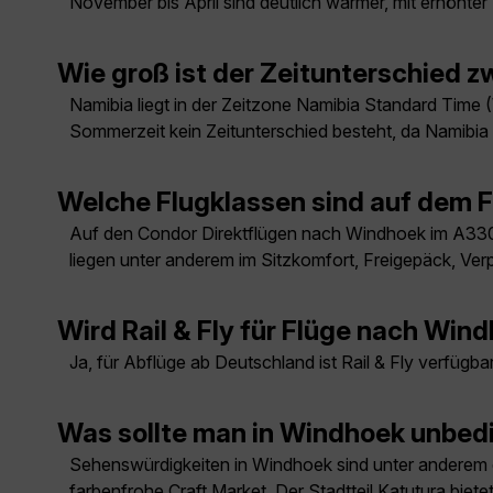
November bis April sind deutlich wärmer, mit erhöhter 
Wie groß ist der Zeitunterschied
Namibia liegt in der Zeitzone Namibia Standard Time
Sommerzeit kein Zeitunterschied besteht, da Namibi
Welche Flugklassen sind auf dem 
Auf den Condor Direktflügen nach Windhoek im A330
liegen unter anderem im Sitzkomfort, Freigepäck, Ver
Wird Rail & Fly für Flüge nach Wi
Ja, für Abflüge ab Deutschland ist Rail & Fly verfüg
Was sollte man in Windhoek unbed
Sehenswürdigkeiten in Windhoek sind unter anderem di
farbenfrohe Craft Market. Der Stadtteil Katutura biet