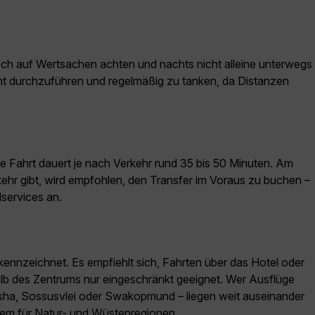
noch auf Wertsachen achten und nachts nicht alleine unterwegs
icht durchzuführen und regelmäßig zu tanken, da Distanzen
 Fahrt dauert je nach Verkehr rund 35 bis 50 Minuten. Am
kehr gibt, wird empfohlen, den Transfer im Voraus zu buchen –
services an.
gekennzeichnet. Es empfiehlt sich, Fahrten über das Hotel oder
halb des Zentrums nur eingeschränkt geeignet. Wer Ausflüge
tosha, Sossusvlei oder Swakopmund – liegen weit auseinander
llem für Natur- und Wüstenregionen.