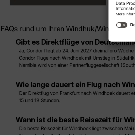
FAQs rund um Ihren Windhuk/Windhoek F
Gibt es Direktflüge von Deutschl
Ja, Condor fliegt ab 24. Juni 2027 dreimal pro Woch
Condor Flüge nach Windhoek mit Umstieg in Südafrika
Namibia wird von einer Partnerfluggesellschaft (South 
Wie lange dauert ein Flug nach Wi
Der Direktflug von Frankfurt nach Windhoek dauert e
15 und 18 Stunden.
Wann ist die beste Reisezeit für W
Die beste Reisezeit für Windhoek liegt zwischen Mai 