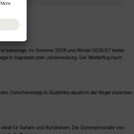
s und samstags. Im Sommer 2026 und Winter 2026/27 bietet
egel in Kapstadt oder Johannesburg. Der Weiterflug nach
inem Zwischenstopp in Südafrika dauert in der Regel zwischen
nd ideal für Safaris und Rundreisen. Die Sommermonate von