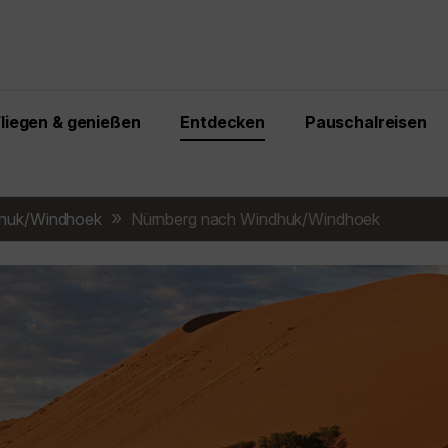
Fliegen & genießen
Entdecken
Pauschalreisen
huk/Windhoek
Nürnberg nach Windhuk/Windhoek