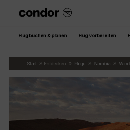
Flug buchen & planen
Flug vorbereiten
Start
Entdecken
Flüge
Namibia
Wind