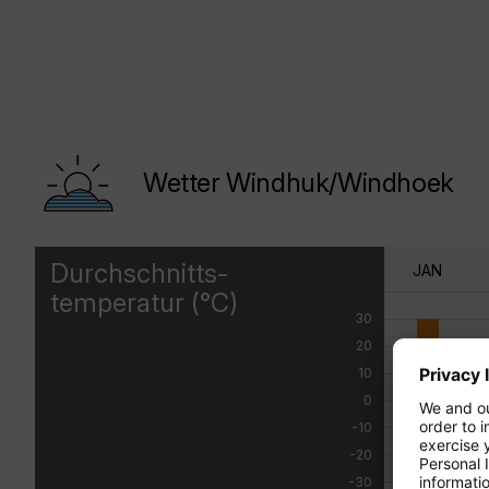
Wetter Windhuk/Windhoek
Durchschnitts-
JAN
temperatur (°C)
30
20
10
0
-10
-20
-30