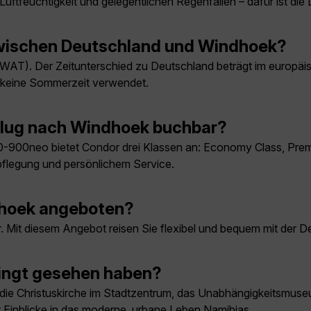
Luftfeuchtigkeit und gelegentlichen Regenfällen – dafür ist die
 zwischen Deutschland und Windhoek?
 (WAT). Der Zeitunterschied zu Deutschland beträgt im europä
a keine Sommerzeit verwendet.
Flug nach Windhoek buchbar?
-900neo bietet Condor drei Klassen an: Economy Class, Pre
pflegung und persönlichem Service.
ndhoek angeboten?
bar. Mit diesem Angebot reisen Sie flexibel und bequem mit d
ingt gesehen haben?
e Christuskirche im Stadtzentrum, das Unabhängigkeitsmuseum 
et Einblicke in das moderne, urbane Leben Namibias.