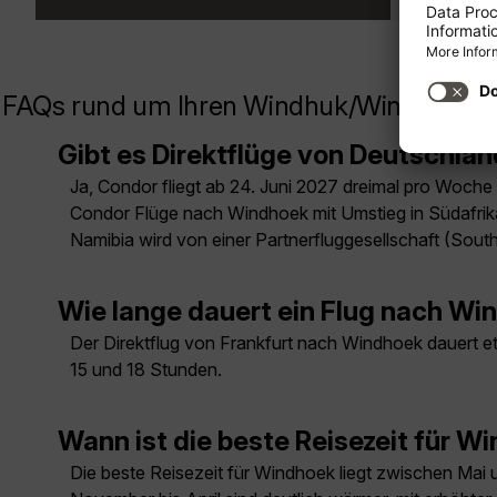
FAQs rund um Ihren Windhuk/Windhoek F
Gibt es Direktflüge von Deutschl
Ja, Condor fliegt ab 24. Juni 2027 dreimal pro Woch
Condor Flüge nach Windhoek mit Umstieg in Südafrika
Namibia wird von einer Partnerfluggesellschaft (South 
Wie lange dauert ein Flug nach Wi
Der Direktflug von Frankfurt nach Windhoek dauert e
15 und 18 Stunden.
Wann ist die beste Reisezeit für W
Die beste Reisezeit für Windhoek liegt zwischen Mai 