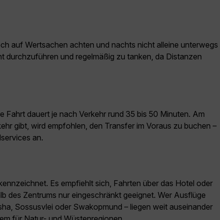
noch auf Wertsachen achten und nachts nicht alleine unterwegs
icht durchzuführen und regelmäßig zu tanken, da Distanzen
 Fahrt dauert je nach Verkehr rund 35 bis 50 Minuten. Am
kehr gibt, wird empfohlen, den Transfer im Voraus zu buchen –
services an.
gekennzeichnet. Es empfiehlt sich, Fahrten über das Hotel oder
halb des Zentrums nur eingeschränkt geeignet. Wer Ausflüge
tosha, Sossusvlei oder Swakopmund – liegen weit auseinander
llem für Natur- und Wüstenregionen.