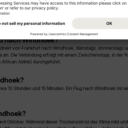
lug
and nach Windhoek?
e direkt von Frankfurt nach Windhoek, dienstags, donnerstag
 an. Die Verbindung erfolgt mit einem Zwischenstopp, in der R
African Airlink) durchgeführt.
ndhoek?
twa 10 Stunden und 15 Minuten. Ein Flug nach Windhoek mit e
indhoek?
und Oktober. Während dieser Trockenzeit ist das Klima mild u