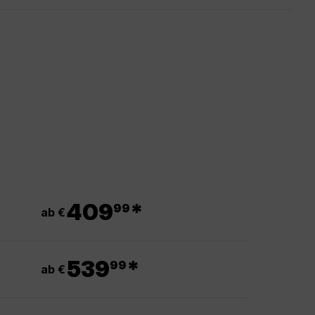
.
409
*
99
ab €
.
539
*
99
ab €