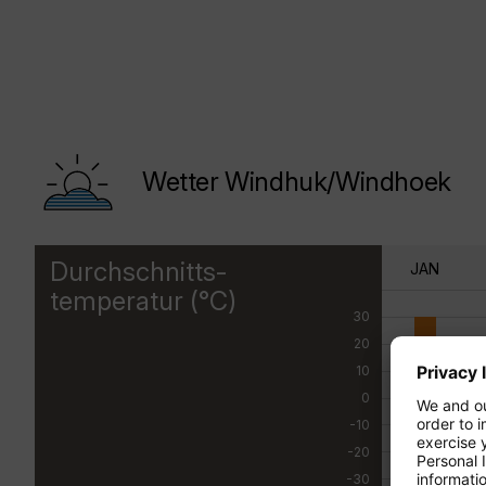
Wetter Windhuk/Windhoek
Durchschnitts-
JAN
temperatur (°C)
30
20
10
0
-10
-20
-30