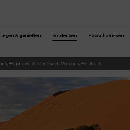
Fliegen & genießen
Entdecken
Pauschalreisen
huk/Windhoek
Genf nach Windhuk/Windhoek