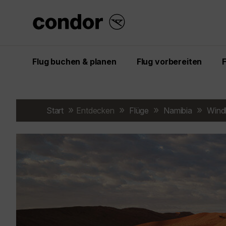
Flug buchen & planen
Flug vorbereiten
Start
Entdecken
Flüge
Namibia
Wind