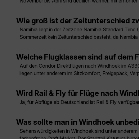
November bis April sind deutlich wärmer, mit erhöhter 
Wie groß ist der Zeitunterschied
Namibia liegt in der Zeitzone Namibia Standard Time
Sommerzeit kein Zeitunterschied besteht, da Namibi
Welche Flugklassen sind auf dem 
Auf den Condor Direktflügen nach Windhoek im A330
liegen unter anderem im Sitzkomfort, Freigepäck, Ver
Wird Rail & Fly für Flüge nach Wi
Ja, für Abflüge ab Deutschland ist Rail & Fly verfüg
Was sollte man in Windhoek unbed
Sehenswürdigkeiten in Windhoek sind unter anderem di
farbenfrohe Craft Market. Der Stadtteil Katutura biet