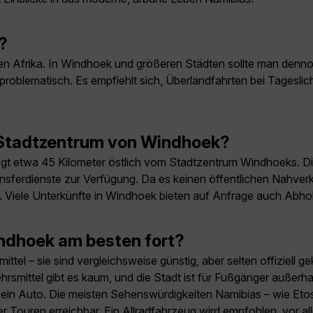
?
ichen Afrika. In Windhoek und größeren Städten sollte man den
unproblematisch. Es empfiehlt sich, Überlandfahrten bei Tagesl
 Stadtzentrum von Windhoek?
gt etwa 45 Kilometer östlich vom Stadtzentrum Windhoeks. Die
ansferdienste zur Verfügung. Da es keinen öffentlichen Nahver
. Viele Unterkünfte in Windhoek bieten auf Anfrage auch Abhol
ndhoek am besten fort?
ttel – sie sind vergleichsweise günstig, aber selten offiziell 
hrsmittel gibt es kaum, und die Stadt ist für Fußgänger außer
en ein Auto. Die meisten Sehenswürdigkeiten Namibias – wie E
 Touren erreichbar. Ein Allradfahrzeug wird empfohlen, vor a