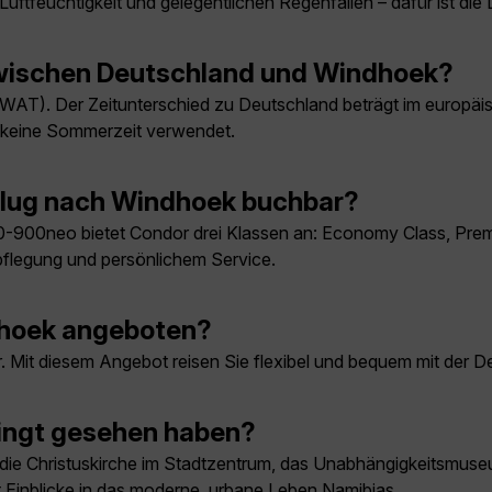
Luftfeuchtigkeit und gelegentlichen Regenfällen – dafür ist die
 zwischen Deutschland und Windhoek?
 (WAT). Der Zeitunterschied zu Deutschland beträgt im europä
a keine Sommerzeit verwendet.
Flug nach Windhoek buchbar?
-900neo bietet Condor drei Klassen an: Economy Class, Pre
pflegung und persönlichem Service.
ndhoek angeboten?
bar. Mit diesem Angebot reisen Sie flexibel und bequem mit d
ingt gesehen haben?
e Christuskirche im Stadtzentrum, das Unabhängigkeitsmuseum 
et Einblicke in das moderne, urbane Leben Namibias.