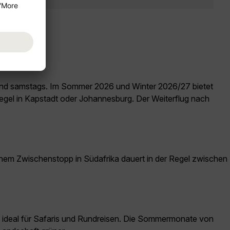
s und samstags. Im Sommer 2026 und Winter 2026/27 bietet
egel in Kapstadt oder Johannesburg. Der Weiterflug nach
inem Zwischenstopp in Südafrika dauert in der Regel zwischen
nd ideal für Safaris und Rundreisen. Die Sommermonate von