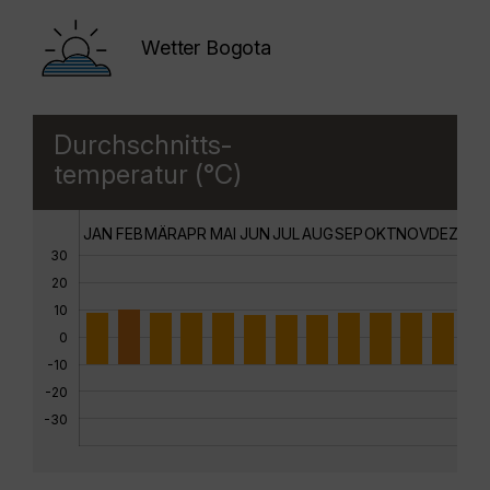
Wetter Bogota
Durchschnitts-
temperatur (°C)
JAN
FEB
MÄR
APR
MAI
JUN
JUL
AUG
SEP
OKT
NOV
DEZ
30
20
10
0
-10
-20
-30