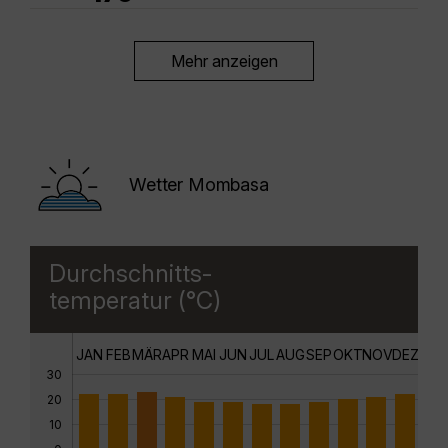
Mehr anzeigen
Wetter Mombasa
Durchschnitts-
temperatur (°C)
JAN
FEB
MÄR
APR
MAI
JUN
JUL
AUG
SEP
OKT
NOV
DEZ
30
20
10