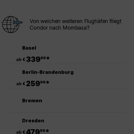
Von welchen weiteren Flughäfen fliegt
Condor nach Mombasa?
Basel
.
339
*
99
ab €
Berlin-Brandenburg
.
259
*
99
ab €
Bremen
Dresden
.
479
*
99
ab €