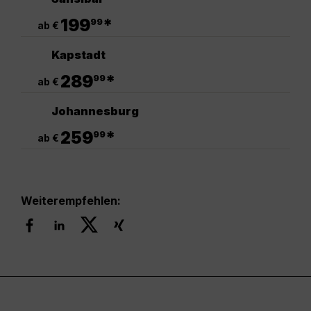
.
199
*
99
ab €
Kapstadt
.
289
*
99
ab €
Johannesburg
.
259
*
99
ab €
Weiterempfehlen: