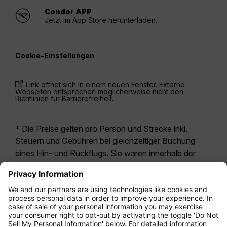
Condor APP
Jetzt im App Store herunterladen.
Cookie-Einstellungen
Link öffnet sich in einem neuen Fenster. Externe
Webseiten entsprechen möglicherweise nicht den
Richtlinien für Barrierefreiheit.
* Die Preise gelten pro Person und Strecke inkl.
Steuern und Gebühren bei gleichzeitiger Buchung
eines Hin- und Rückflugs. Sie waren innerhalb der
letzten 24 Stunden verfügbar und sind
möglicherweise nicht mehr aktuell. Bei den für die
Economy Class
angegebenen Tarifen handelt es
sich i.d.R. um Economy Zero, unsere restriktivste
Tarifoption. Es können hierfür zusätzliche Gebühren
für
Aufgabegepäck
oder für andere optionale