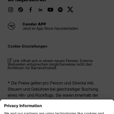
Condor APP
Jetzt im App Store herunterladen.
Cookie-Einstellungen
Link öffnet sich in einem neuen Fenster. Externe
Webseiten entsprechen möglicherweise nicht den
Richtlinien für Barrierefreiheit.
* Die Preise gelten pro Person und Strecke inkl.
Steuern und Gebühren bei gleichzeitiger Buchung
eines Hin- und Rückflugs. Sie waren innerhalb der
letzten 24 Stunden verfügbar und sind
möglicherweise nicht mehr aktuell. Bei den für die
Economy Class
angegebenen Tarifen handelt es