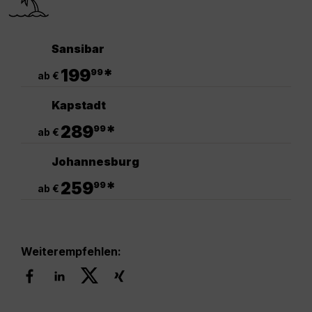
Sansibar
.
199
*
99
ab €
Kapstadt
.
289
*
99
ab €
Johannesburg
.
259
*
99
ab €
Weiterempfehlen: