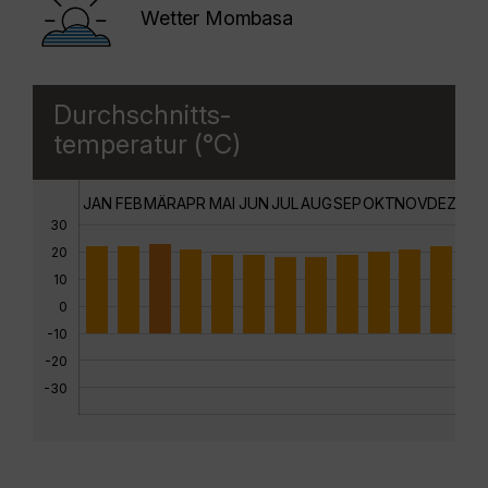
Wetter Mombasa
Durchschnitts-
temperatur (°C)
JAN
FEB
MÄR
APR
MAI
JUN
JUL
AUG
SEP
OKT
NOV
DEZ
30
20
10
0
-10
-20
-30