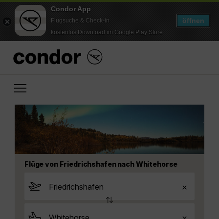
Condor App
öffnen
Flugsuche & Check-in
kostenlos Download im Google Play Store
Flüge von Friedrichshafen nach Whitehorse