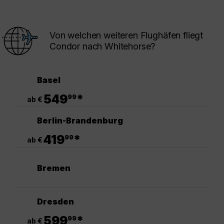
Von welchen weiteren Flughäfen fliegt
Condor nach Whitehorse?
Basel
.
549
*
99
ab €
Berlin-Brandenburg
.
419
*
99
ab €
Bremen
Dresden
.
599
*
99
ab €