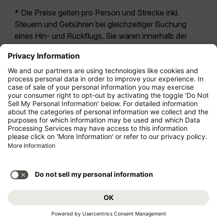
* Die Preise gelten pro Person und Strecke inkl.
Steuern und Gebühren bei gleichzeitiger Buchung
eines Hin- und Rückflugs. Sie waren innerhalb der
letzten 24 Stunden verfügbar und sind
möglicherweise nicht mehr aktuell. Bei den für die
Economy Class
angegebenen Tarifen handelt es
sich i.d.R. um Economy Zero, unsere restriktivste
Tarifoption. Es können hierfür zusätzliche Gebühren
für
Aufgabegepäck
oder für andere optionale
Leistungen anfallen. Es gelten die
Allgemeinen
Geschäftsbedingungen
.