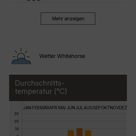
Mehr anzeigen
Wetter Whitehorse
Durchschnitts-
temperatur (°C)
JAN
FEB
MÄR
APR
MAI
JUN
JUL
AUG
SEP
OKT
NOV
DEZ
30
20
10