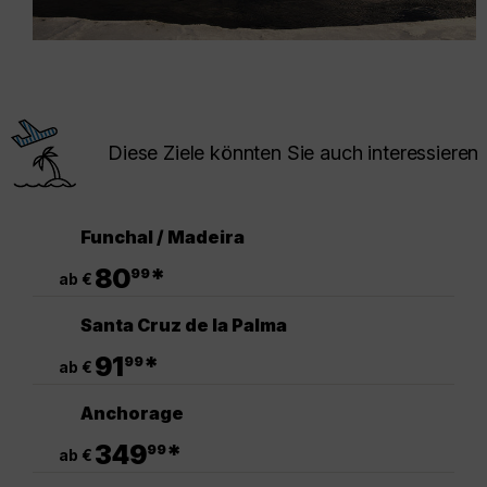
Diese Ziele könnten Sie auch interessieren
Funchal / Madeira
.
80
*
99
ab €
Santa Cruz de la Palma
.
91
*
99
ab €
Anchorage
.
349
*
99
ab €