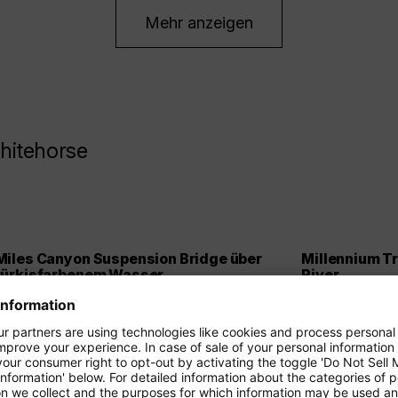
Mehr anzeigen
hitehorse
Miles Canyon Suspension Bridge über
Millennium Tr
türkisfarbenem Wasser
River
Die Hängebrücke spannt sich über einen
Der Millennium 
schmalen Canyon, in dem der Yukon in
liefert eine Re
auffallend türkisgrünen Strudeln vorbeizieht.
Wasser, Wälder
Von der Brücke aus wirkt das Wasser wie ein
Whitehorse. Be