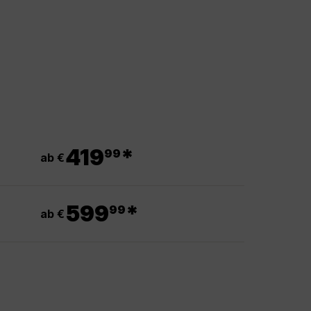
.
419
*
99
ab €
.
599
*
99
ab €