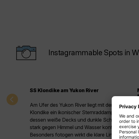
Instagrammable Spots in W
SS Klondike am Yukon River
Am Ufer des Yukon River liegt mit der SS
Klondike ein ikonischer Sternraddampfer,
dessen weiße Decks und dunkle Schornsteine
stark gegen Himmel und Wasser kontrastieren.
Besonders fotogen wirkt die klare Linienführung