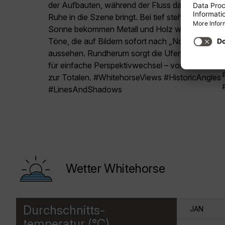
der Aufbauten, während der Fluss dahinter
Ruhe in die Szene bringt. Bei tief stehender
Sonne bekommen Metall und Holz warme
Töne, die auf Bildern sofort nach „Norden“
aussehen. Rundherum sorgt die Uferpromenade
für einfache Perspektivwechsel – vom Detail bis
zur Totalen. #WhitehorseViews #HistoricAngles
#LinesAndShadows
Wetter Whitehorse
Durchschnitts-
JAN
temperatur (°C)