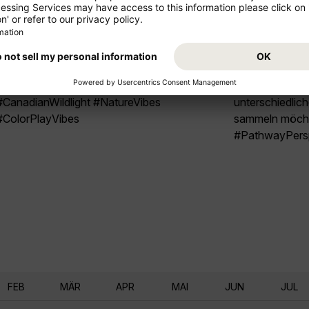
bewegtes Farbfeld, eingerahmt von dunklen
Passagen, an d
Felsen und Nadelwald. Die Szene lebt vom
ins Bild läuft u
Kontrast aus filigranen Seilen, rauer Natur und
Wasseroberfläc
der dynamischen Strömung darunter. Wer früh
wechseln sich 
unterwegs ist, erlebt oft eine stille Stimmung,
schattigen, gr
bevor mehr Besucher:innen kommen.
wenn Sie eine B
#CanadianWildlight #NatureVibes
unterschiedlic
#ColorPlayVibes
sammeln möcht
#PathwayPersp
FEB
MÄR
APR
MAI
JUN
JUL