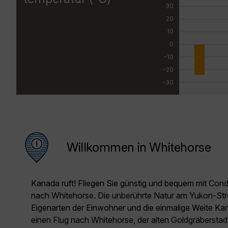
30
20
10
0
-10
-20
-30
Willkommen in Whitehorse
Kanada ruft! Fliegen Sie günstig und bequem mit Cond
nach Whitehorse. Die unberührte Natur am Yukon-Stro
Eigenarten der Einwohner und die einmalige Weite Ka
einen Flug nach Whitehorse, der alten Goldgräbersta